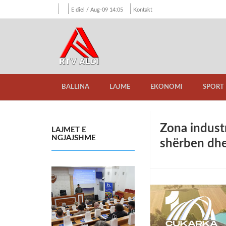
E diel / Aug-09 14:05
Kontakt
BALLINA
LAJME
EKONOMI
SPORT
Zona industr
LAJMET E
NGJAJSHME
shërben dhe 