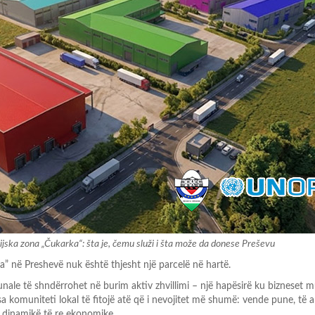
ijska zona „Čukarka“: šta je, čemu služi i šta može da donese Preševu
a” në Preshevë nuk është thjesht një parcelë në hartë.
nale të shndërrohet në burim aktiv zhvillimi
–
një hapësirë ku
bizneset m
a komuniteti lokal të fitojë atë që i nevojitet
më shumë: vende pune, të a
dinamikë të re ekonomike.