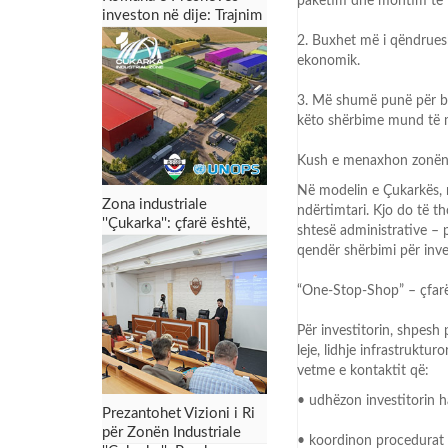
paketim dhe montim të l
investon në dije: Trajnim
dyditor për punonjësit
2.
Buxhet më i qëndrue
për menaxhimin e zonës
ekonomik.
industriale dhe tërheqjen
e investimeve
3.
Më shumë punë për bi
këto shërbime mund të
Kush e menaxhon zonën 
Në modelin e Çukarkës, 
Zona industriale
ndërtimtari. Kjo do të t
''Çukarka'': çfarë është,
shtesë administrative
–
për çfarë shërben dhe
qendër shërbimi për inve
çfarë mund t’i sjellë
Preshevës
“One
-
Stop
-
Shop”
–
çfar
Për investitorin, shpesh
leje, lidhje infrastruktu
vetme e kontaktit që:
•
udhëzon investitorin h
Prezantohet Vizioni i Ri
për Zonën Industriale
•
koordinon procedurat