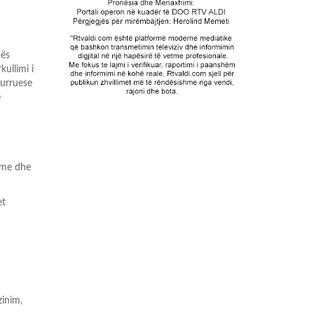
pës
kullimi i
urruese
ë
me dhe
et
zinim,