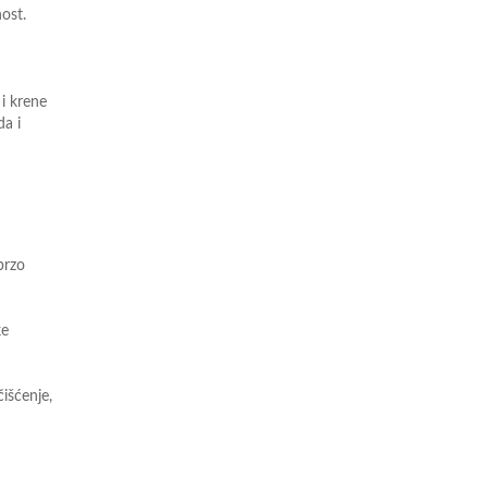
ost.
i krene
da i
brzo
ke
čišćenje,