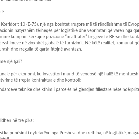
ni?
Korridorit 10 (E
-
75), një nga boshtet rrugore më të rëndësishme
të Evro
kacionin natyrshëm tërheqës për logjistikë dhe
veprimtari që varen nga qar
, shumë kompani kërkojnë
po
zicione “mjaft afër” tregjeve të BE
-
së dhe konk
dryshimeve në zinxhirët globalë të furnizimit. Në këtë realitet, komunat q
rash dhe rregulla të qarta fitojnë avantazh.
me një fjali?
nale për ekonomi, ku investitori mund të vendosë një hallë të
montuesh
tyrime të rrepta kontraktuale dhe kontroll:
ndardeve teknike dhe kthim i parcelës në gjendjen fillestare
nës
e ndërprit
dhen në tre pika:
si ka punësimi i qytetarëve nga Presheva dhe rrethina, në
logjistikë, maga