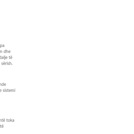
“pa
in dhe
dalje të
sërish.
ende
e sistemi
htë toka
të