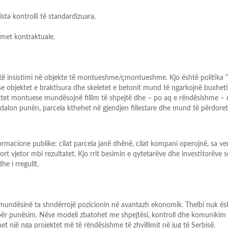
sta kontrolli të standardizuara,
imet kontraktuale.
htë insistimi në objekte të montueshme/çmontueshme. Kjo
është politika 
se objektet e braktisura dhe skeletet e betonit
mund të ngarkojnë buxhet
jektet montuese mundësojnë
fillim
të shpejtë dhe
–
po aq e rëndësishme
–
ndalon
punën, parcela kthehet në gjendjen fillestare dhe mund të përdoret 
rmacione publike: cilat parcela janë dhënë, cilat kompani
operojnë, sa v
rt vjetor mbi rezultatet.
Kjo rrit besimin e
qytetarëve dhe investitorëve s
e i rregullt.
 mundësinë ta shndërrojë pozicionin në avantazh ekonomik.
Thelbi nuk ës
t për punësim. Nëse modeli zbatohet me
shpejtësi, kontroll dhe komunikim 
et një nga projektet më të
rën
dësishme të zhvillimit në jug të Serbisë.