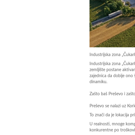
Industrijska zona „Čukar
Industrijska zona „Čukar
zemljište postane aktivan
zajednica da dobije ono š
dinamiku.
Zašto baš Preševo i zašt
Preševo se nalazi uz Kor
To znači da je lokacija p
U realnosti, mnoge kompa
konkurentne po troškov