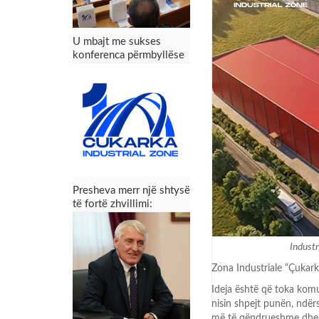
U mbajt me sukses
konferenca përmbyllëse
e projektit Zona
Industriale “Çukarka” –
Presheva fiton mundësi
të reja zhvillimi
Presheva merr një shtysë
të fortë zhvillimi:
Konferenca përmbyllëse
e projektit Zona
Industriale “Çukarka”
Industr
Zona Industriale “Çukark
Ideja
është që toka komu
nisin shpejt punën, ndërs
më të qëndrueshme dhe 