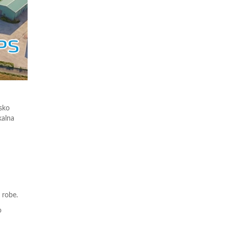
nsko
kalna
 robe.
o