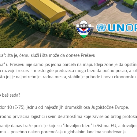
ka“: šta je, čemu služi i šta može da donese Preševu
ka“ u Preševu nije samo još jedna parcela na mapi. Ideja zone
je da opšti
 razvojni resurs
–
mesto gde preduzeća mogu
brzo da počnu posao, a lo
to joj je najpotrebnije:
radn
a
mesta, stabilnije prihode i novu ekonomsku
o baš sada?
idor 10 (E
-
75), jednu od najvažnijih drumskih osa Jugoistočne
Evrope.
rirodno privlačna logistici i svim delatnostima koje
zavise od brzog protoka
nije danas traže pozicije koje
su
“dovoljno blizu” tržištima EU, a dovoljn
ima
–
posebno nakon
poremećaja u globalnim lancima snabdevanja.