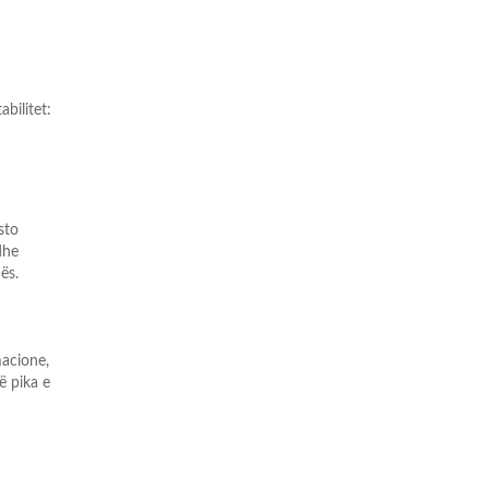
abilitet:
sto
dhe
ës.
acione,
ë pika e