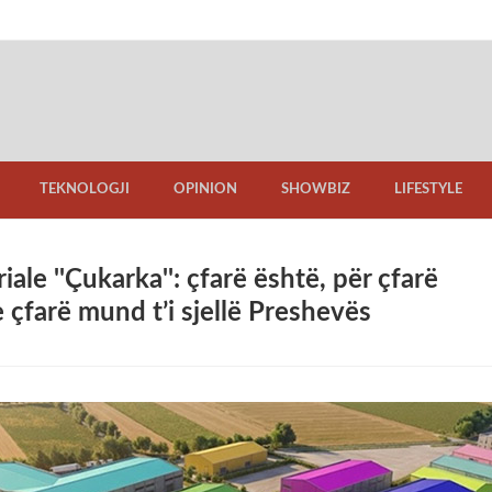
TEKNOLOGJI
OPINION
SHOWBIZ
LIFESTYLE
iale ''Çukarka'': çfarë është, për çfarë
çfarë mund t’i sjellë Preshevës