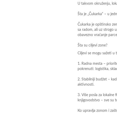
U takvom okruženju, lok
Šta je „Čukarka“
–
u jedn
Čukarka je opštinsko zem
sa radom, ali uz strogo 
obavezno vraćanje parce
Šta su ciljevi zone?
Ciljevi se mogu sažeti u t
1.
Radna mesta
–
priori
pokrenuti: logistika, skl
2.
Stabilniji budžet
–
kad
aktivnosti.
3.
Više posla za lokalne 
knjigovodstvo
–
sve su 
Ko upravlja zonom i zašt