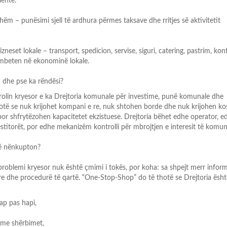
ehtë.
shëm
–
punësimi sjell të ardhura përmes taksave dhe
rritjes së aktivitetit
zneset lokale
–
transport, spedicion, servise, siguri,
catering, pastrim, kont
 mbeten në ekonominë
lokale.
dhe pse ka rëndësi?
rolin kryesor e ka Drejtoria komunale për investime, punë
komunale dhe
hotë se nuk krijohet kompani e re, nuk shtohen
borde dhe nuk krijohen ko
por shfrytëzohen kapacitetet
ekzistues
e. Drejtoria bëhet edhe operator, e
stitorët, por
edhe mekanizëm kontrolli për mbrojtjen e interesit të komun
ë nënkupton?
 problemi kryesor nuk është çmimi i tokës, por koha: sa shpejt
merr inform
rore dhe procedurë të qartë. “One
-
Stop
-
Shop” do të thotë se Drejtoria ësht
ap pas hapi,
 me shërbimet,