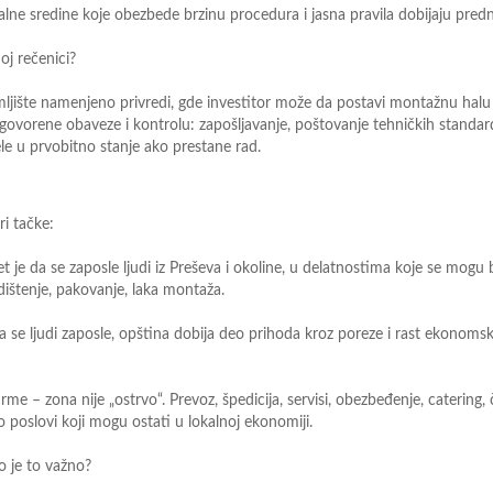
alne sredine
koje obezbede brzinu procedura i jasna pravila dobijaju predn
oj rečenici?
ljište namenjeno privredi, gde investitor može da postavi
montažnu halu 
ugovorene obaveze i kontrolu:
zapošljavanje, poštovanje tehničkih standar
le u prvobitno
stanje ako p
restane rad.
ri tačke:
tet je da se zaposle ljudi iz Preševa i okoline, u delatnostima
koje se mogu 
adištenje, pakovanje, laka montaža.
a se ljudi zaposle, opština dobija deo prihoda kroz poreze i
rast ekonoms
firme
–
zona nije „ostrvo“. Prevoz, špedicija, servisi,
obezbeđenje, catering, 
to poslovi koji mogu
ostati u lokalnoj ekonomiji.
o je to važno?