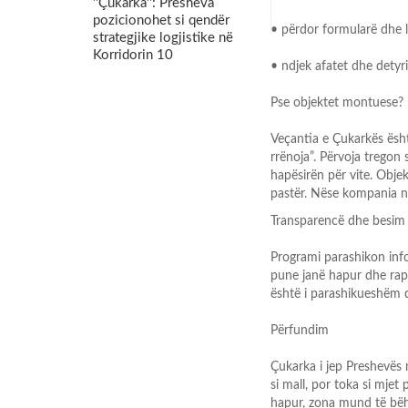
''Çukarka'': Presheva
pozicionohet si qendër
•
përdor formularë dhe li
strategjike logjistike në
Korridorin 10
•
ndjek afatet dhe detyr
Pse objektet montuese?
Veçantia e Çukarkës ës
rrënoja”. Përvoja tregon 
hapësirën për vite. Ob
pastër. Nëse kompania 
Transparencë dhe besim
Programi parashikon info
pune janë hapur dhe rapo
është i parashikueshëm dh
Përfundim
Çukarka i jep Preshevës
si mall, por toka si mje
hapur, zona mund të bëh