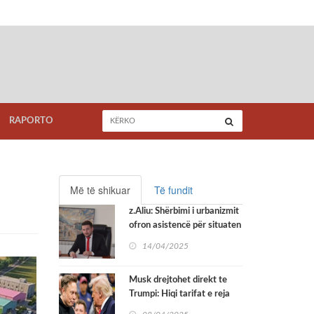
RAPORTO
Më të shikuar
Të fundit
z.Aliu: Shërbimi i urbanizmit
ofron asistencë për situaten
me mungesë të adresave
14/04/2025
Musk drejtohet direkt te
Trumpi: Hiqi tarifat e reja
për të mirën e tregtisë