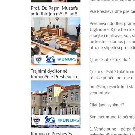
Prof. Dr. Ragmi Mustafa
Pse Presheva dhe pse ta
arrin thirrjen më të lartë
akademike
Presheva ndodhet pranë 
Juglindore. Kjo e bën lo
shpejtë i mallrave. Sot
në kosto, sidomos pas
n
ofrojnë
shpejtësi procedu
Çfarë është “Çukarka”
–
Trajnimi dyditor në
Çukarka është tokë komu
Komunën e Preshevës u
të nisë punën, por me de
përmbyll me sukses:
punësim, respektim i sta
Forcimi i kapaciteteve
veprimtaria.
për menaxhimin e zonës
industriale dhe tërheqjen
Cilat janë synimet?
e investimeve
Synimet mund të përmbli
1.
Vende pune
–
përparë
Komuna e Preshevës