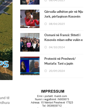
08/04/2025
Gërvalla udhëton për në Nju
Jork, përfaqëson Kosovën
në seancën e Këshillit të
08/04/2025
Sigurimit në OKB
Osmani në Francë: Shteti i
Kosovës mban edhe vulën e
mërgatës sonë të çmuar
04/10/2024
Protestë në Preshevë/
Mustafa: Tani u japin
pasaporta edhe kafshëve,
20/09/2024
por vetëm Serbia nuk u jep
një të tillë shqiptarëve
und të
rdhura