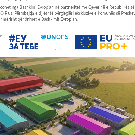
nancohet nga Bashkimi Evropian në partneritet me Qeverinë e Republikës së
Plus. Përmbajtja e tij është përgjegjësi ekskluzive e Komunës së Preshe
mërisht qëndrimet e Bashkimit Evropian.