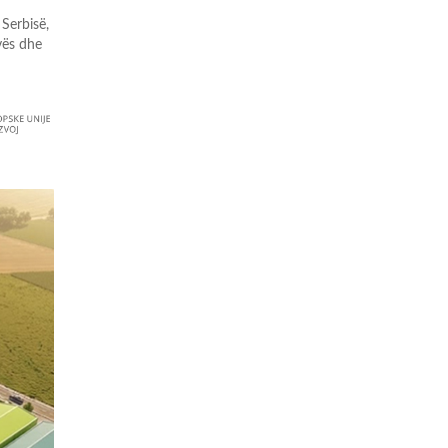
 Serbisë,
vës dhe