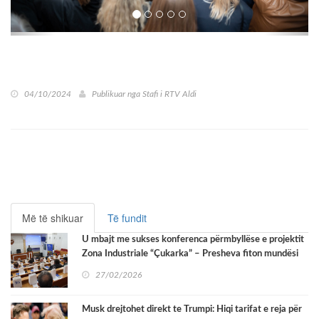
04/10/2024
Publikuar nga
Stafi i RTV Aldi
Më të shikuar
Të fundit
U mbajt me sukses konferenca përmbyllëse e projektit
Zona Industriale “Çukarka” – Presheva fiton mundësi
të reja zhvillimi
27/02/2026
Musk drejtohet direkt te Trumpi: Hiqi tarifat e reja për