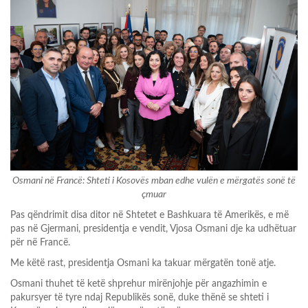
Osmani në Francë: Shteti i Kosovës mban edhe vulën e mërgatës sonë të
çmuar
Pas qëndrimit disa ditor në Shtetet e Bashkuara të Amerikës, e më
pas në Gjermani, presidentja e vendit, Vjosa Osmani dje ka udhëtuar
për në Francë.
Me këtë rast, presidentja Osmani ka takuar mërgatën tonë atje.
Osmani thuhet të ketë shprehur mirënjohje për angazhimin e
pakursyer të tyre ndaj Republikës sonë, duke thënë se shteti i