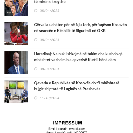
të mirën e tregtisë
08/04/2025
Gërvalla udhëton për në Nju Jork, përfaqëson Kosovën
në seancën e Këshillit të Sigurimit në OKB
08/04/2025
Haradinaj: Ne nuk i shkojmë në takim dhe kushdo që
mbështet vazhdimin e qeverisë Kurti i bënë dëm
Kosovës
08/04/2025
Qeveria e Republikës së Kosovës do t'i mbështesë
bujgit shiptarë të Luginës së Preshevës
11/10/2024