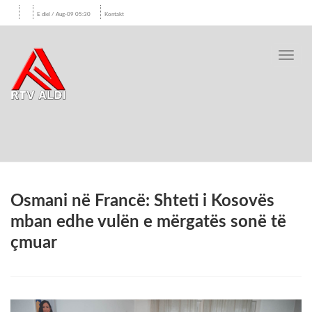
E diel / Aug-09 05:30
Kontakt
Toggl
navig
Osmani në Francë: Shteti i Kosovës
mban edhe vulën e mërgatës sonë të
çmuar