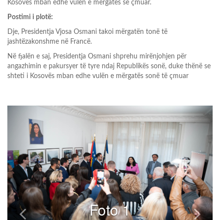
Kosovës mban edhe vulën e mërgatës së çmuar.
Postimi i plotë:
Dje, Presidentja Vjosa Osmani takoi mërgatën tonë të
jashtëzakonshme në Francë.
Në fjalën e saj, Presidentja Osmani shprehu mirënjohjen për
angazhimin e pakursyer të tyre ndaj Republikës sonë, duke thënë se
shteti i Kosovës mban edhe vulën e mërgatës sonë të çmuar
Foto 1