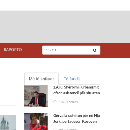
RAPORTO
Më të shikuar
Të fundit
z.Aliu: Shërbimi i urbanizmit
ofron asistencë për situaten
me mungesë të adresave
14/04/2025
Gërvalla udhëton për në Nju
Jork, përfaqëson Kosovën
në seancën e Këshillit të