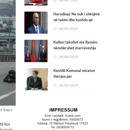
08/04/2025
Sigurimit në OKB
Haradinaj: Ne nuk i shkojmë
në takim dhe kushdo që
mbështet vazhdimin e
08/04/2025
qeverisë Kurti i bënë dëm
Kosovës
Kallasi takohet me Ramën,
nënshkruhet marrëveshja
për hekurudhën Durrës –
08/04/2025
Rrogozhinë
Këshilli Komunal miraton
thirrjen për
bashkëfinancimin e
24/02/2025
Projekteve në fushën e
informimit publik për Vitin
2025
të kaq e
të kur