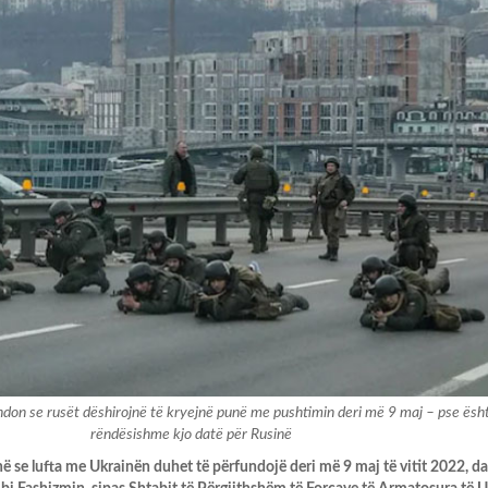
don se rusët dëshirojnë të kryejnë punë me pushtimin deri më 9 maj – pse ësh
rëndësishme kjo datë për Rusinë
në se lufta me Ukrainën duhet të përfundojë deri më 9 maj të vitit 2022, da