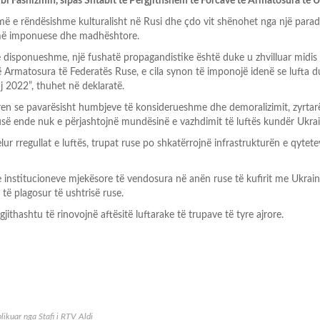
mbi Fashizmin, sipas Shtabit të Përgjithshëm të Forcave të Armatosura të U
më e rëndësishme kulturalisht në Rusi dhe çdo vit shënohet nga një para
 më imponuese dhe madhështore.
 disponueshme, një fushatë propagandistike është duke u zhvilluar midis
ë Armatosura të Federatës Ruse, e cila synon të imponojë idenë se lufta d
 2022”, thuhet në deklaratë.
ren se pavarësisht humbjeve të konsiderueshme dhe demoralizimit, zyrtar
usë ende nuk e përjashtojnë mundësinë e vazhdimit të luftës kundër Ukrai
ur rregullat e luftës, trupat ruse po shkatërrojnë infrastrukturën e qytet
 institucioneve mjekësore të vendosura në anën ruse të kufirit me Ukrain
ë plagosur të ushtrisë ruse.
jithashtu të rinovojnë aftësitë luftarake të trupave të tyre ajrore.
likuar nga
Stafi i RTV Aldi