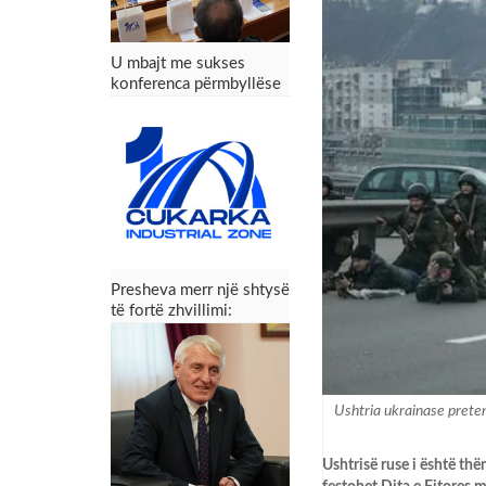
U mbajt me sukses
konferenca përmbyllëse
e projektit Zona
Industriale “Çukarka” –
Presheva fiton mundësi
të reja zhvillimi
Presheva merr një shtysë
të fortë zhvillimi:
Konferenca përmbyllëse
e projektit Zona
Industriale “Çukarka”
Ushtria ukrainase preten
Ushtrisë ruse i është thë