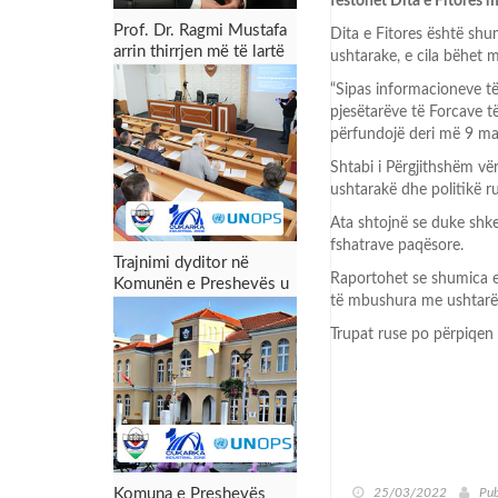
festohet Dita e Fitores 
Prof. Dr. Ragmi Mustafa
Dita e Fitores është shu
arrin thirrjen më të lartë
ushtarake, e cila bëhet
akademike
“Sipas informacioneve të
pjesëtarëve të Forcave t
përfundojë deri më 9 maj
Shtabi i Përgjithshëm vë
ushtarakë dhe politikë r
Ata shtojnë se duke shkel
fshatrave paqësore.
Trajnimi dyditor në
Raportohet se shumica e
Komunën e Preshevës u
të mbushura me ushtarë t
përmbyll me sukses:
Forcimi i kapaciteteve
Trupat ruse po përpiqen g
për menaxhimin e zonës
industriale dhe tërheqjen
e investimeve
25/03/2022
Pub
Komuna e Preshevës