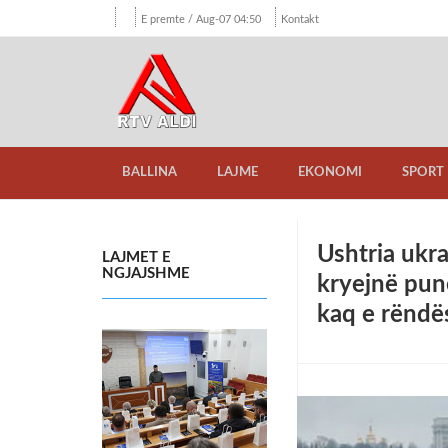
E premte / Aug-07 04:50
Kontakt
BALLINA
LAJME
EKONOMI
SPORT
Ushtria ukr
LAJMET E
NGJAJSHME
kryejnë pun
kaq e rëndë