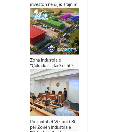
investon në dije: Trajnim
dyditor për punonjësit
për menaxhimin e zonës
industriale dhe tërheqjen
e investimeve
Zona industriale
''Çukarka'': çfarë është,
për çfarë shërben dhe
çfarë mund t’i sjellë
Preshevës
Prezantohet Vizioni i Ri
për Zonën Industriale