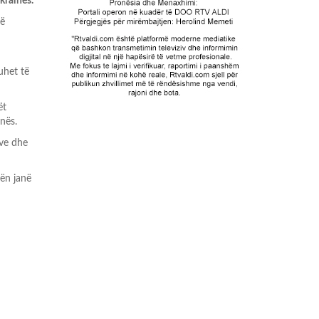
krainës.
dë
uhet të
ët
nës.
eve dhe
ën janë