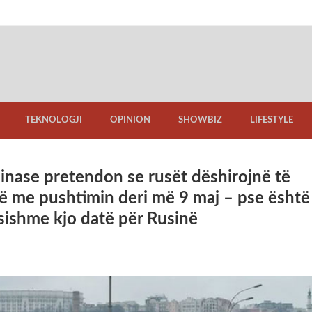
TEKNOLOGJI
OPINION
SHOWBIZ
LIFESTYLE
ainase pretendon se rusët dëshirojnë të
ë me pushtimin deri më 9 maj – pse është
sishme kjo datë për Rusinë