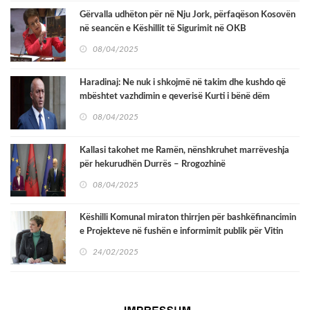
Gërvalla udhëton për në Nju Jork, përfaqëson Kosovën
në seancën e Këshillit të Sigurimit në OKB
08/04/2025
Haradinaj: Ne nuk i shkojmë në takim dhe kushdo që
mbështet vazhdimin e qeverisë Kurti i bënë dëm
Kosovës
08/04/2025
Kallasi takohet me Ramën, nënshkruhet marrëveshja
për hekurudhën Durrës – Rrogozhinë
08/04/2025
Këshilli Komunal miraton thirrjen për bashkëfinancimin
e Projekteve në fushën e informimit publik për Vitin
2025
24/02/2025