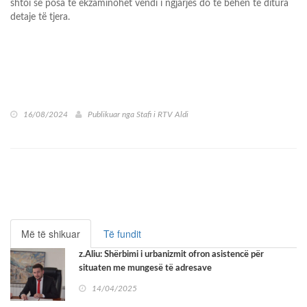
shtoi se posa të ekzaminohet vendi i ngjarjes do të bëhen të ditura
detaje të tjera.
16/08/2024
Publikuar nga
Stafi i RTV Aldi
Më të shikuar
Të fundit
z.Aliu: Shërbimi i urbanizmit ofron asistencë për
situaten me mungesë të adresave
14/04/2025