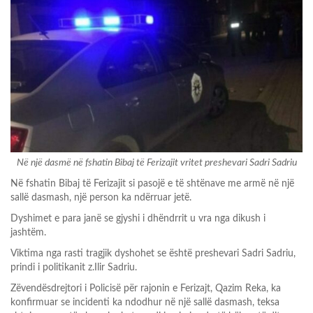
Në një dasmë në fshatin Bibaj të Ferizajit vritet preshevari Sadri Sadriu
Në fshatin Bibaj të Ferizajit si pasojë e të shtënave me armë në një
sallë dasmash, një person ka ndërruar jetë.
Dyshimet e para janë se gjyshi i dhëndrrit u vra nga dikush i
jashtëm.
Viktima nga rasti tragjik dyshohet se është preshevari Sadri Sadriu,
prindi i politikanit z.Ilir Sadriu.
Zëvendësdrejtori i Policisë për rajonin e Ferizajt, Qazim Reka, ka
konfirmuar se incidenti ka ndodhur në një sallë dasmash, teksa