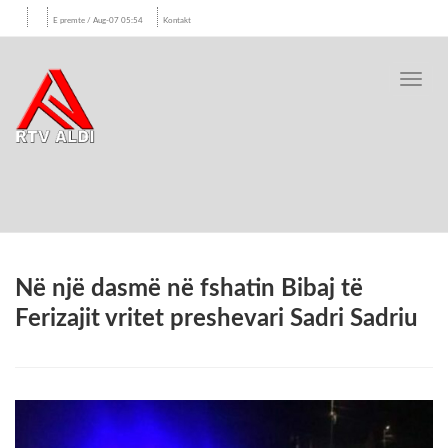
E premte / Aug-07 05:54
Kontakt
Toggl
navig
Në një dasmë në fshatin Bibaj të
Ferizajit vritet preshevari Sadri Sadriu