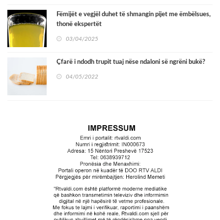
Fëmijët e vegjël duhet të shmangin pijet me ëmbëlsues,
thonë ekspertët
03/04/2025
Çfarë i ndodh trupit tuaj nëse ndaloni së ngrëni bukë?
04/05/2022