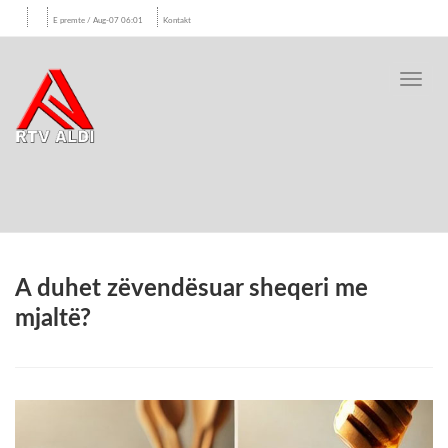
E premte / Aug-07 06:01
Kontakt
Toggl
navig
A duhet zëvendësuar sheqeri me
mjaltë?