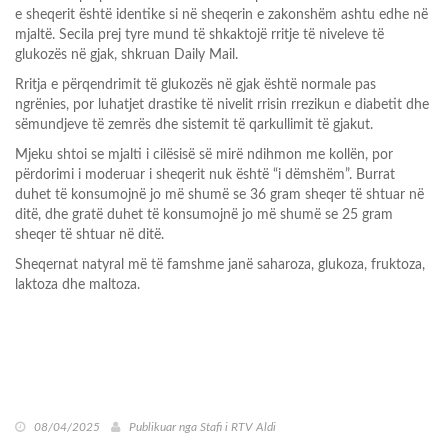
e sheqerit është identike si në sheqerin e zakonshëm ashtu edhe në
mjaltë. Secila prej tyre mund të shkaktojë rritje të niveleve të
glukozës në gjak, shkruan Daily Mail.
Rritja e përqendrimit të glukozës në gjak është normale pas
ngrënies, por luhatjet drastike të nivelit rrisin rrezikun e diabetit dhe
sëmundjeve të zemrës dhe sistemit të qarkullimit të gjakut.
Mjeku shtoi se mjalti i cilësisë së mirë ndihmon me kollën, por
përdorimi i moderuar i sheqerit nuk është “i dëmshëm”. Burrat
duhet të konsumojnë jo më shumë se 36 gram sheqer të shtuar në
ditë, dhe gratë duhet të konsumojnë jo më shumë se 25 gram
sheqer të shtuar në ditë.
Sheqernat natyral më të famshme janë saharoza, glukoza, fruktoza,
laktoza dhe maltoza.
08/04/2025
Publikuar nga
Stafi i RTV Aldi