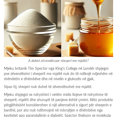
A duhet zëvendësuar sheqeri me mjaltë?
Mjeku britanik Tim Spector nga King’s College në Londër shpjegoi
pse zëvendësimi i sheqerit me mjaltë nuk do të ndikojë ndjeshëm në
shëndetin e dhëmbëve dhe në nivelin e glukozës në gjak,
Sipas tij, sheqeri nuk duhet të zëvendësohet me mjaltë.
Mjeku shpjegoi se ndryshimi i vetëm midis llojeve të ndryshme të
sheqerit, mjaltit dhe shurupit të panjeve është çmimi. Këto produkte
përgjithësisht konsiderohen si një alternativë e sigurt për sheqerin e
bardhë, por ato nuk ndihmojnë në mbrojtjen e dhëmbëve nga
kavitetet apo parandalimin e diabetit. Spector thekson se molekula