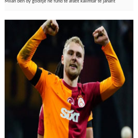
Milan bën dy goditje në fund të afatit kalimtar të janarit