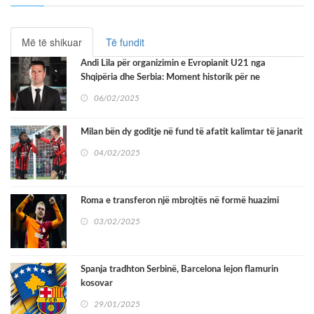
Më të shikuar
Të fundit
Andi Lila për organizimin e Evropianit U21 nga
Shqipëria dhe Serbia: Moment historik për ne
06/02/2025
Milan bën dy goditje në fund të afatit kalimtar të janarit
04/02/2025
Roma e transferon një mbrojtës në formë huazimi
03/02/2025
Spanja tradhton Serbinë, Barcelona lejon flamurin
kosovar
29/01/2025