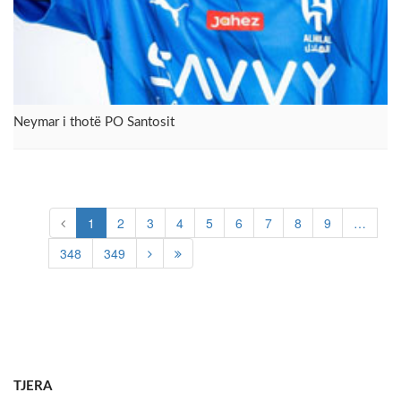
Neymar i thotë PO Santosit
1
2
3
4
5
6
7
8
9
…
348
349
TJERA