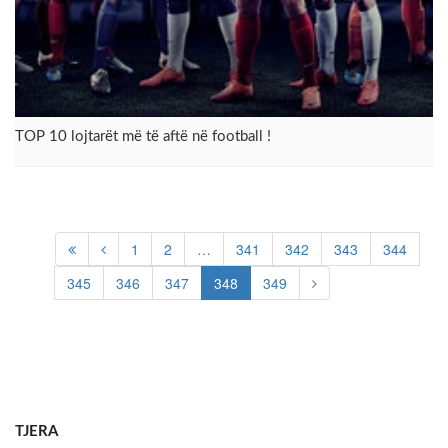
TOP 10 lojtarët më të aftë në football !
1
2
…
341
342
343
344
345
346
347
348
349
TJERA