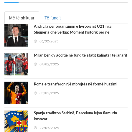
Më të shikuar
Të fundit
Andi Lila për organizimin e Evropianit U21 nga
Shqipëria dhe Serbia: Moment historik për ne
06/02/2025
Milan bën dy goditje në fund të afatit kalimtar të janarit
04/02/2025
Roma e transferon një mbrojtës në formë huazimi
03/02/2025
Spanja tradhton Serbinë, Barcelona lejon flamurin
kosovar
29/01/2025