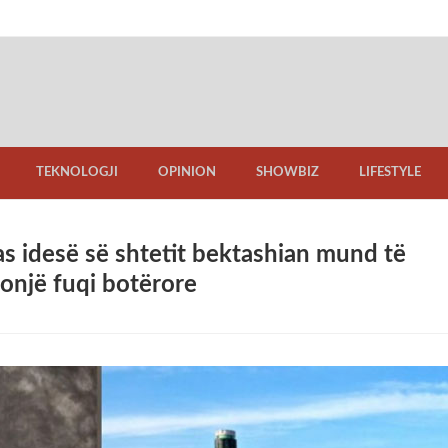
TEKNOLOGJI
OPINION
SHOWBIZ
LIFESTYLE
as idesë së shtetit bektashian mund të
onjë fuqi botërore