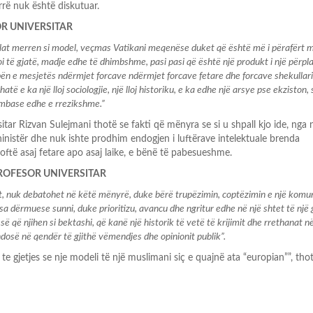
urrë nuk është diskutuar.
OR UNIVERSITAR
cilat merren si model, veçmas Vatikani meqenëse duket që është më i përafërt 
oi të gjatë, madje edhe të dhimbshme, pasi pasi që është një produkt i një përpla
pën e mesjetës ndërmjet forcave ndërmjet forcave fetare dhe forcave shekullar
të e ka një lloj sociologjie, një lloj historiku, e ka edhe një arsye pse ekziston, 
mbase edhe e rrezikshme.”
itar Rizvan Sulejmani thotë se fakti që mënyra se si u shpall kjo ide, nga 
ninistër dhe nuk ishte prodhim endogjen i luftërave intelektuale brenda
oftë asaj fetare apo asaj laike, e bënë të pabesueshme.
PROFESOR UNIVERSITAR
dhet, nuk debatohet në këtë mënyrë, duke bërë trupëzimin, coptëzimin e një komun
a dërmuese sunni, duke prioritizu, avancu dhe ngritur edhe në një shtet të një
së që njihen si bektashi, që kanë një historik të vetë të krijimit dhe rrethanat në
ndosë në qendër të gjithë vëmendjes dhe opinionit publik”.
e gjetjes se nje modeli të një muslimani siç e quajnë ata “europian””, tho