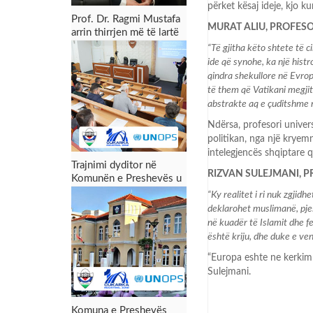
përket kësaj ideje, kjo k
Prof. Dr. Ragmi Mustafa
MURAT ALIU, PROFES
arrin thirrjen më të lartë
akademike
“Të gjitha këto shtete të 
ide që synohe, ka një histr
qindra shekullore në Evro
të them që Vatikani megjitha
abstrakte aq e çuditshme 
Ndërsa, profesori univers
politikan, nga një kryem
intelegjencës shqiptare q
Trajnimi dyditor në
RIZVAN SULEJMANI, 
Komunën e Preshevës u
përmbyll me sukses:
“Ky realitet i ri nuk zgji
Forcimi i kapaciteteve
deklarohet muslimanë, pjes
për menaxhimin e zonës
në kuadër të Islamit dhe fe
industriale dhe tërheqjen
është kriju, dhe duke e ve
e investimeve
“
Europa eshte ne kerkim t
Sulejmani.
Komuna e Preshevës