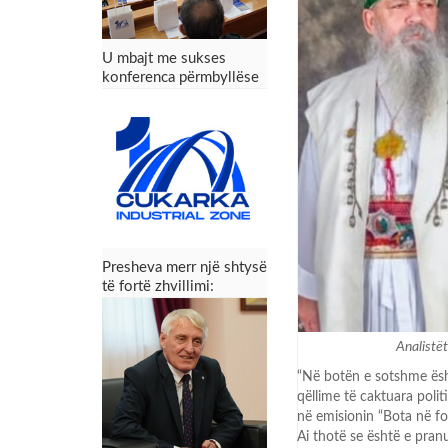
U mbajt me sukses
konferenca përmbyllëse
e projektit Zona
Industriale “Çukarka” –
Presheva fiton mundësi
të reja zhvillimi
Presheva merr një shtysë
të fortë zhvillimi:
Konferenca përmbyllëse
e projektit Zona
Industriale “Çukarka”
Analistët
“
Në botën e sotshme ësht
qëllime të caktuara polit
në emisionin “Bota në fo
Ai thotë se është e pranu