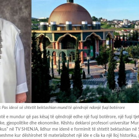
: Pas idesë së shtetit bektashian mund të qëndrojë ndonjë fuqi botërore
ë e mundur që pas kësaj të qëndrojë edhe një fuqi botërore, një fuqi tje
ike, gjeopolitike dhe ekonomike. Kështu deklaroi profesori universitar Mura
kus” në TV SHENJA, lidhur me idenë e formimit të shtetit bektashian në 
eshme kur dëshirohet të materializohet një ide e cila ka një lloj historiku, 