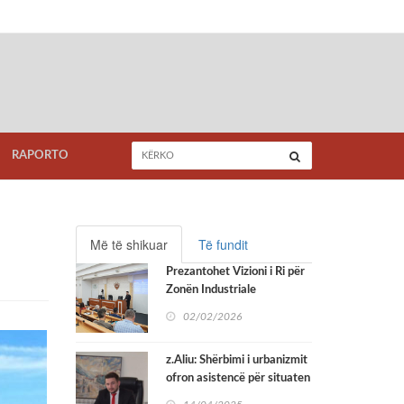
RAPORTO
Më të shikuar
Të fundit
Prezantohet Vizioni i Ri për
Zonën Industriale
''Çukarka'': Presheva
02/02/2026
pozicionohet si qendër
strategjike logjistike në
z.Aliu: Shërbimi i urbanizmit
Korridorin 10
ofron asistencë për situaten
me mungesë të adresave