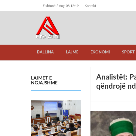
E shtunë / Aug-08 12:19
Kontakt
BALLINA
LAJME
EKONOMI
SPORT
Analistët: P
LAJMET E
NGJAJSHME
qëndrojë nd