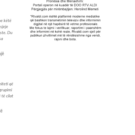
me këtë
sjeje
iste. Du
sa
një
iteti që
 grupimi
 të cilat
të