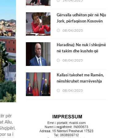
14/04/2025
Gërvalla udhëton për në Nju
Jork, përfaqëson Kosovën
në seancën e Këshillit të
08/04/2025
Sigurimit në OKB
Haradinaj: Ne nuk i shkojmë
në takim dhe kushdo që
mbështet vazhdimin e
08/04/2025
qeverisë Kurti i bënë dëm
Kosovës
Kallasi takohet me Ramën,
nënshkruhet marrëveshja
për hekurudhën Durrës –
08/04/2025
Rrogozhinë
tër për
t Aliu,
Shqipëri.
por sa i