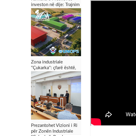
investon në dije: Trajnim
dyditor për punonjësit
për menaxhimin e zonës
industriale dhe tërheqjen
e investimeve
Zona industriale
''Çukarka'': çfarë është,
për çfarë shërben dhe
çfarë mund t’i sjellë
Preshevës
Prezantohet Vizioni i Ri
për Zonën Industriale