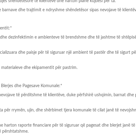
ndjes shëndetësore të klientëve dhe harton plane kujdesi për ta.
e barnave dhe trajtimit e ndryshme shëndetësor sipas nevojave të klientëv
entit:*
n dhe dezinfektimin e ambienteve të brendshme dhe të jashtme të shtëpis
ializuara dhe paisje për të siguruar një ambient të pastër dhe të sigurt pë
 materialeve dhe ekipamentit për pastrim.
ë Blerjes dhe Pagesave Komunale:*
nevojave të përditshme të klientëve, duke përfshirë ushqimin, barnat dhe p
lta për rrymën, ujin, dhe shërbimet tjera komunale të cilat janë të nevojs
 harton raporte financiare për të siguruar që pagesat dhe blerjet janë të
ë përshtatshme.