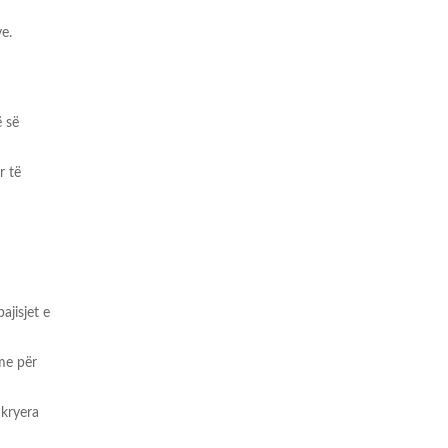
e.
ë së
r të
ajisjet e
hme për
 kryera