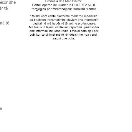
tësor dhe
ër të
 më të
të