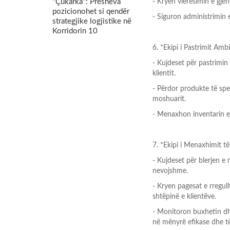
''Çukarka'': Presheva
- Kryen vlerësimin e gje
pozicionohet si qendër
- Siguron administrimin 
strategjike logjistike në
Korridorin 10
6. *Ekipi i Pastrimit Ambi
- Kujdeset për pastrimi
klientit.
- Përdor produkte të spec
moshuarit.
- Menaxhon inventarin e
7. *Ekipi i Menaxhimit t
- Kujdeset për blerjen e 
nevojshme.
- Kryen pagesat e rregul
shtëpinë e klientëve.
- Monitoron buxhetin dhe
në mënyrë efikase dhe t