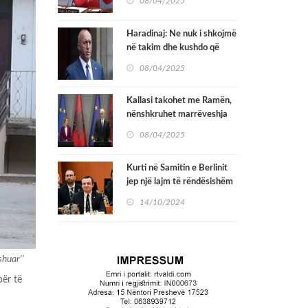
08/04/2025
Sigurimit në OKB
Haradinaj: Ne nuk i shkojmë
në takim dhe kushdo që
mbështet vazhdimin e
08/04/2025
qeverisë Kurti i bënë dëm
Kosovës
Kallasi takohet me Ramën,
nënshkruhet marrëveshja
për hekurudhën Durrës –
08/04/2025
Rrogozhinë
Kurti në Samitin e Berlinit
jep një lajm të rëndësishëm
për Bosnjën: Ka ardhur koha
14/10/2024
që Kosova të marrë statusin
zyrtar të kandidatit
huar''
për të