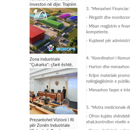
investon në dije: Trajnim
3. *Menaxheri Financiar:
dyditor për punonjësit
për menaxhimin e zonës
- Përgatit dhe monitoron
industriale dhe tërheqjen
e investimeve
- Mban rregjistrin e fina
kompetente.
- Kujdeset për administri
4. *Koordinatori i Komu
Zona industriale
''Çukarka'': çfarë është,
- Harton dhe menaxhon s
për çfarë shërben dhe
- Krijon materiale promo
çfarë mund t’i sjellë
Preshevës
ndërgjegjësimin e publiku
- Menaxhon faqen e inter
5. *Motra medicionale d
- Ofron kujdes shëndetës
Prezantohet Vizioni i Ri
xhak,kontrollon nivelin e
për Zonën Industriale