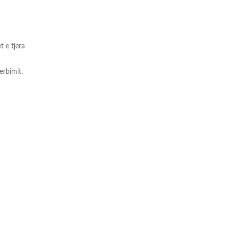
t e tjera
erbimit.