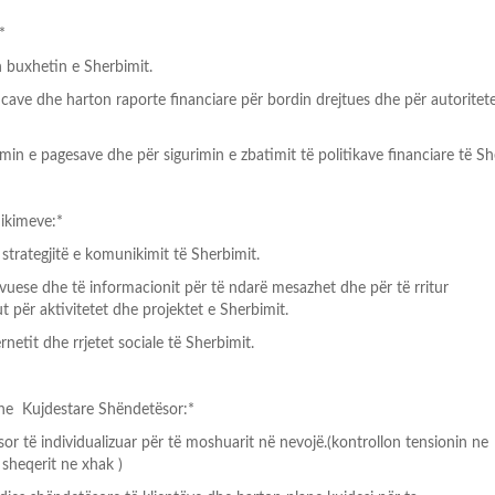
*
 buxhetin e Sherbimit.
ncave dhe harton raporte financiare për bordin drejtues dhe për autoritete
min e pagesave dhe për sigurimin e zbatimit të politikave financiare të Sh
nikimeve:*
trategjitë e komunikimit të Sherbimit.
vuese dhe të informacionit për të ndarë mesazhet dhe për të rritur
t për aktivitetet dhe projektet e Sherbimit.
netit dhe rrjetet sociale të Sherbimit.
he Kujdestare Shëndetësor:*
or të individualizuar për të moshuarit në nevojë.(kontrollon tensionin ne
 sheqerit ne xhak )