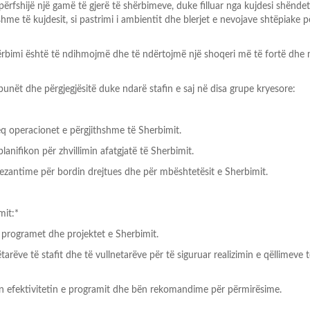
përfshijë një gamë të gjerë të shërbimeve, duke filluar nga kujdesi shënde
shme të kujdesit, si pastrimi i ambientit dhe blerjet e nevojave shtëpiake p
shërbimi është të ndihmojmë dhe të ndërtojmë një shoqeri më të fortë dhe
punët dhe përgjegjësitë duke ndarë stafin e saj në disa grupe kryesore:
operacionet e përgjithshme të Sherbimit.
planifikon për zhvillimin afatgjatë të Sherbimit.
rezantime për bordin drejtues dhe për mbështetësit e Sherbimit.
mit:*
rogramet dhe projektet e Sherbimit.
rëve të stafit dhe të vullnetarëve për të siguruar realizimin e qëllimeve 
n efektivitetin e programit dhe bën rekomandime për përmirësime.