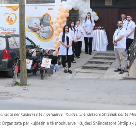
ganizata për kujdesin e të moshuarve ''Kujdesi Shëndetsorë Shtëpiak për të Mos
t Organizata për kujdesin e të moshuarve "Kujdesi Shëndetsorë Shtëpiak 