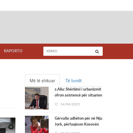
RAPORTO
Më të shikuar
Të fundit
z.Aliu: Shërbimi i urbanizmit
ofron asistencë për situaten
me mungesë të adresave
14/04/2025
Gërvalla udhëton për në Nju
Jork, përfaqëson Kosovën
në seancën e Këshillit të