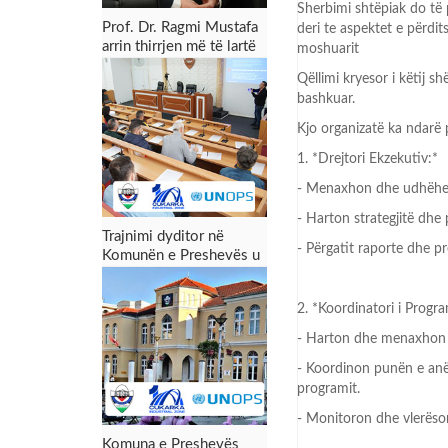
Sherbimi shtëpiak do të 
Prof. Dr. Ragmi Mustafa
deri te aspektet e përdit
arrin thirrjen më të lartë
moshuarit
akademike
Qëllimi kryesor i këtij 
bashkuar.
Kjo organizatë ka ndarë 
1. *Drejtori Ekzekutiv:*
- Menaxhon dhe udhëheq 
- Harton strategjitë dhe 
Trajnimi dyditor në
- Përgatit raporte dhe p
Komunën e Preshevës u
përmbyll me sukses:
Forcimi i kapaciteteve
2. *Koordinatori i Progra
për menaxhimin e zonës
industriale dhe tërheqjen
- Harton dhe menaxhon p
e investimeve
- Koordinon punën e anëta
programit.
- Monitoron dhe vlerëso
Komuna e Preshevës