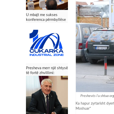
U mbajt me sukses
konferenca përmbyllëse
e projektit Zona
Industriale “Çukarka” –
Presheva fiton mundësi
të reja zhvillimi
Presheva merr një shtysë
të fortë zhvillimi:
Konferenca përmbyllëse
e projektit Zona
Industriale “Çukarka”
Preshevës i'u shtua or
Ka hapur zyrtarisht dyer
Moshuar"