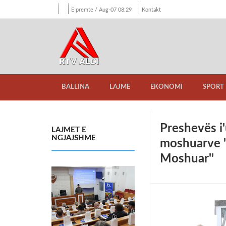
E premte / Aug-07 08:29
Kontakt
BALLINA
LAJME
EKONOMI
SPORT
Preshevës i'
LAJMET E
NGJAJSHME
moshuarve '
Moshuar''