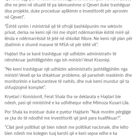
dhe ne jemi në situatë të pa lakmueshme si Qeveri duke trashëguar
disa projekte, duke proceduar aplikimin e investitorët për aprovim
në Qeveri”.
“Është synim i ministrisë që të ofrojë bashkëpunim me sektorin
privat, derisa ne kemi një rini me shpirt ndërmarrësie është mirë që
lënda e ndërmarrësisë të jetë në shkollat fillore. Ne kemi një plan për
zbatimin e shumë masave të MSA-së për këtë vit”.
Hajdari tha se kanë trashëguar një udhëzim administrativ të
nënshkruar jashtëligjshëm nga ish-ministri Vesel Krasniqi.
“Ne kemi trashëguar një udhëzim administrativ jashtëligjshëm nga
ministri Veseli qe ka shkaktuar probleme, që parasheh maskimin dhe
monitorimin e karburanteve të naftës, dhe nuk kemi mundur që ta
shfuqizojmë komplet”.
Kryetari i Komisionit, Ferat Shala tha se deklarata e Hajdari bie
ndesh, pasi që ministrinë e ka udhëhequr edhe Mimoza Kusari-Lila.
Por Shala ka insistuar duke e pyetur Hajdarin “Nuk morëm përgjigje
se çka do të ndodhë me investitorët që janë para kualifikuar?”.
“Cilat janë politikat që bien ndesh me politikat nacionale, dhe këto
bien ndesh me kolegen tuaj karshi që e keni sepse edhe e ka