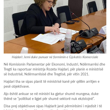
Hajdari: Jemi duke punuar në formimin e Gjykatës Komerciale
Në Komisionin Parlamentar për Ekonomi, Industri, Ndërmarrësi dhe
Tregti ka raportuar ministrja Rozeta Hajdari, për planin e ministrisë
së Industrisë, Ndërmarrësisë dhe Tregtisë, për vitin 2021.
Hajdari tha se sipas planit të ministrisë kanë për qëllim arritjen e
pesë objektivave.
Ajo është ankuar se në ministri ka gjetur shumë mungesa, duke
thënë se “politikat e ligjet për shumë sektorë nuk ekzistojnë”.
Disa prej objektivave sipas Hajdarit janë përmirësimi i mjedisit i të