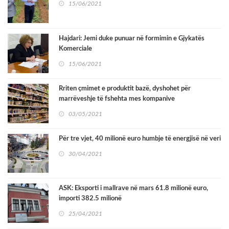
15/06/2021
Hajdari: Jemi duke punuar në formimin e Gjykatës
Komerciale
15/06/2021
Rriten çmimet e produktit bazë, dyshohet për
marrëveshje të fshehta mes kompanive
03/05/2021
Për tre vjet, 40 milionë euro humbje të energjisë në veri
30/04/2021
ASK: Eksporti i mallrave në mars 61.8 milionë euro,
importi 382.5 milionë
25/04/2021