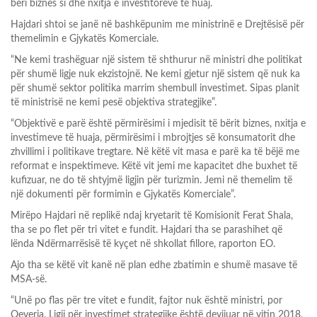
bëri biznes si dhe nxitja e investitorëve të huaj.
Hajdari shtoi se janë në bashkëpunim me ministrinë e Drejtësisë për
themelimin e Gjykatës Komerciale.
“Ne kemi trashëguar një sistem të shthurur në ministri dhe politikat
për shumë ligje nuk ekzistojnë. Ne kemi gjetur një sistem që nuk ka
për shumë sektor politika marrim shembull investimet. Sipas planit
të ministrisë ne kemi pesë objektiva strategjike”.
“Objektivë e parë është përmirësimi i mjedisit të bërit biznes, nxitja e
investimeve të huaja, përmirësimi i mbrojtjes së konsumatorit dhe
zhvillimi i politikave tregtare. Në këtë vit masa e parë ka të bëjë me
reformat e inspektimeve. Këtë vit jemi me kapacitet dhe buxhet të
kufizuar, ne do të shtyjmë ligjin për turizmin. Jemi në themelim të
një dokumenti për formimin e Gjykatës Komerciale”.
Mirëpo Hajdari në replikë ndaj kryetarit të Komisionit Ferat Shala,
tha se po flet për tri vitet e fundit. Hajdari tha se parashihet që
lënda Ndërmarrësisë të kyçet në shkollat fillore, raporton EO.
Ajo tha se këtë vit kanë në plan edhe zbatimin e shumë masave të
MSA-së.
“Unë po flas për tre vitet e fundit, fajtor nuk është ministri, por
Qeveria. Ligji për investimet strategjike është devijuar në vitin 2018,