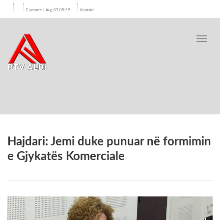
E premte / Aug-07 05:59
Kontakt
Toggl
navig
Hajdari: Jemi duke punuar në formimin
e Gjykatës Komerciale