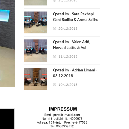
28/12/2018
Qyteti im - Sara Rexhepi,
Gent Sadiku & Anesa Salihu
20/12/2018
Qyteti im - Valon Arifi,
Nevzad Lutfiu & Adi
Bajrami - 10.12.2018
11/12/2018
Qyteti im - Adrian Limani -
03.12.2018
10/12/2018