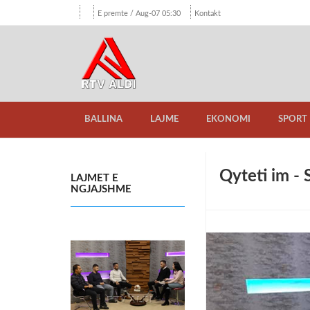
E premte / Aug-07 05:30
Kontakt
BALLINA
LAJME
EKONOMI
SPORT
Qyteti im -
LAJMET E
NGJAJSHME