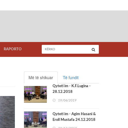
RAPORTO
Më të shikuar
Të fundit
Qyteti im - K.F.Lugina -
28.12.2018
19/06/2019
Qyteti im - Agim Hasani &
Eroll Mustafa 24.12.2018