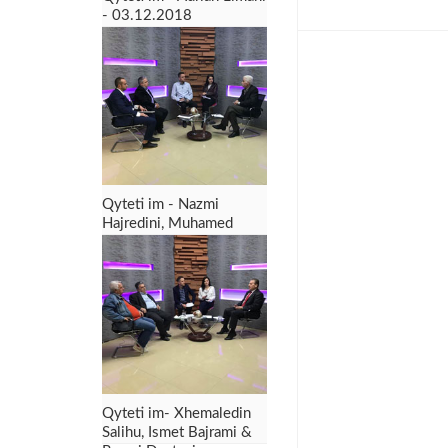
- 03.12.2018
Qyteti im - Nazmi
Hajredini, Muhamed
Jashari & Gëzim Selimi -
26.11.2018
Qyteti im- Xhemaledin
Salihu, Ismet Bajrami &