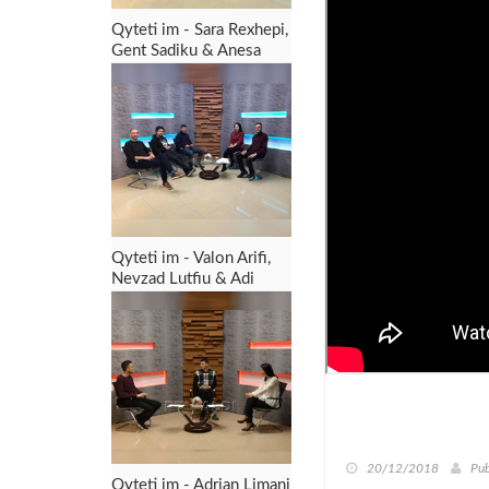
Qyteti im - Sara Rexhepi,
Gent Sadiku & Anesa
Salihu
Qyteti im - Valon Arifi,
Nevzad Lutfiu & Adi
Bajrami - 10.12.2018
20/12/2018
Pub
Qyteti im - Adrian Limani