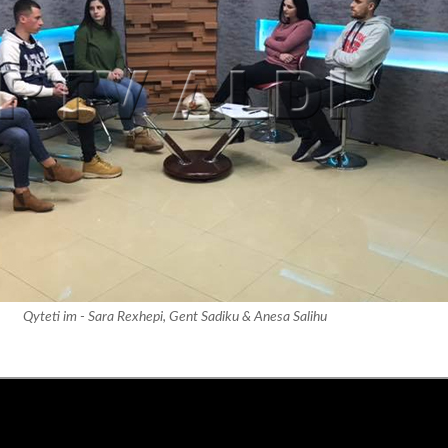
Qyteti im - Sara Rexhepi, Gent Sadiku & Anesa Salihu