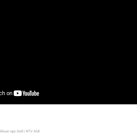
likuar nga
Stafi i RTV Aldi