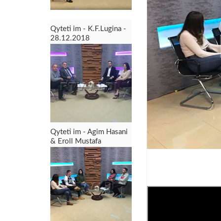
Qyteti im - K.F.Lugina -
28.12.2018
Qyteti im - Agim Hasani
& Eroll Mustafa
24.12.2018