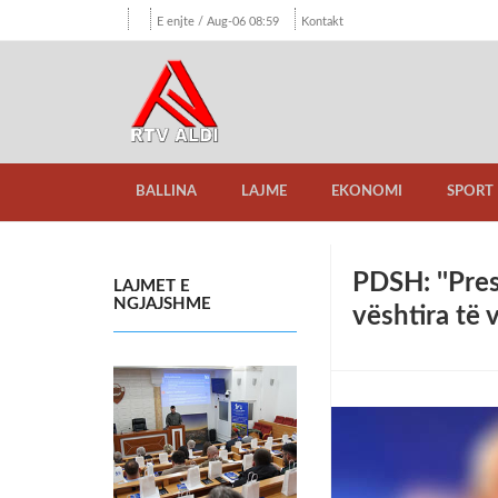
E enjte / Aug-06 08:59
Kontakt
BALLINA
LAJME
EKONOMI
SPORT
PDSH: ''Pre
LAJMET E
NGJAJSHME
vështira të 