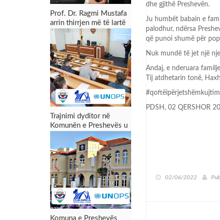
dhe gjithë Preshevën.
Prof. Dr. Ragmi Mustafa
Ju humbët babain e fam
arrin thirrjen më të lartë
palodhur, ndërsa Preshev
akademike
që punoi shumë për popu
Nuk mundë të jet një njer
Andaj, e nderuara familj
Tij atdhetarin tonë, Hax
#qoftëipërjetshëmkujtim
PDSH, 02 QERSHOR 2
Trajnimi dyditor në
Komunën e Preshevës u
përmbyll me sukses:
Forcimi i kapaciteteve
për menaxhimin e zonës
industriale dhe tërheqjen
e investimeve
02/06/2022
Pub
Komuna e Preshevës