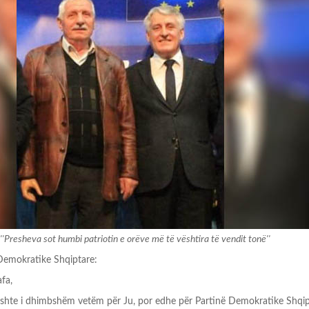
'Presheva sot humbi patriotin e orëve më të vështira të vendit tonë''
ë Demokratike Shqiptare:
afa,
ishte i dhimbshëm vetëm për Ju, por edhe për Partinë Demokratike Shqip