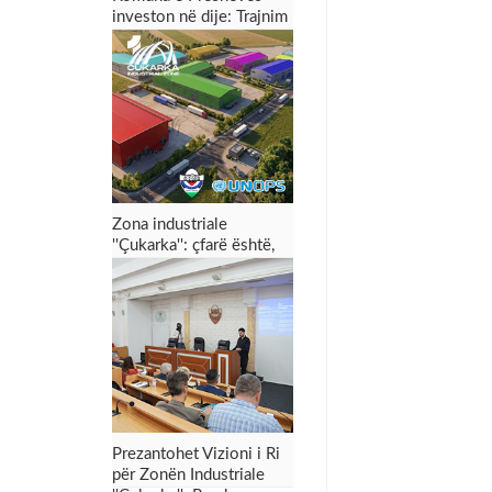
investon në dije: Trajnim
dyditor për punonjësit
për menaxhimin e zonës
industriale dhe tërheqjen
e investimeve
Zona industriale
''Çukarka'': çfarë është,
për çfarë shërben dhe
çfarë mund t’i sjellë
Preshevës
Prezantohet Vizioni i Ri
për Zonën Industriale