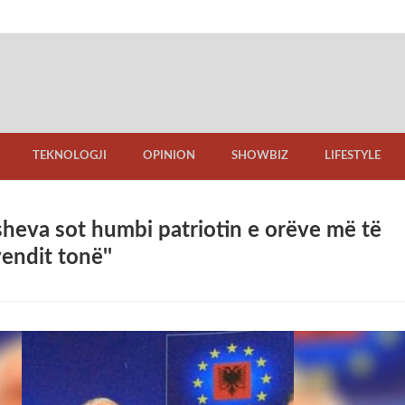
TEKNOLOGJI
OPINION
SHOWBIZ
LIFESTYLE
sheva sot humbi patriotin e orëve më të
vendit tonë''