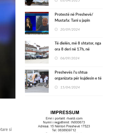
03/04/2025
Protestë në Preshevë/
Mustafa: Tani u japin
pasaporta edhe kafshëve,
20/09/2024
por vetëm Serbia nuk u jep
një të tillë shqiptarëve
Të dielën, më 8 shtator, nga
ora 8 deri në 17h, në
Shtëpinë e Shëndetit në
06/09/2024
Preshevë do të organizohen
kontrolla preventive.
Preshevës i'u shtua
organizata për kujdesin e të
moshuarve ''Kujdesi
15/04/2024
Shëndetsorë Shtëpiak për të
Moshuar''
tare si