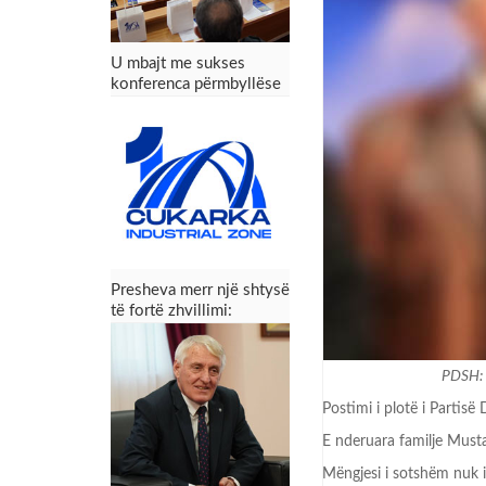
U mbajt me sukses
konferenca përmbyllëse
e projektit Zona
Industriale “Çukarka” –
Presheva fiton mundësi
të reja zhvillimi
Presheva merr një shtysë
të fortë zhvillimi:
Konferenca përmbyllëse
e projektit Zona
Industriale “Çukarka”
PDSH: '
Postimi i plotë i Partis
E nderuara familje Must
Mëngjesi i sotshëm nuk 