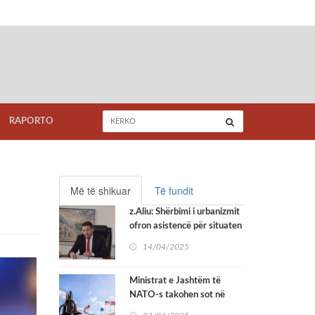
RAPORTO
Më të shikuar
Të fundit
z.Aliu: Shërbimi i urbanizmit
ofron asistencë për situaten
me mungesë të adresave
14/04/2025
Ministrat e Jashtëm të
NATO-s takohen sot në
Bruksel