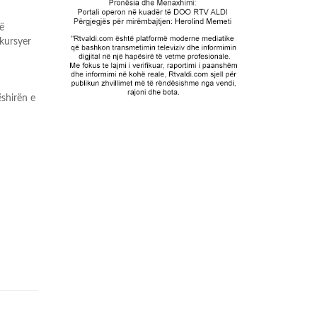
ë
akursyer
ëshirën e