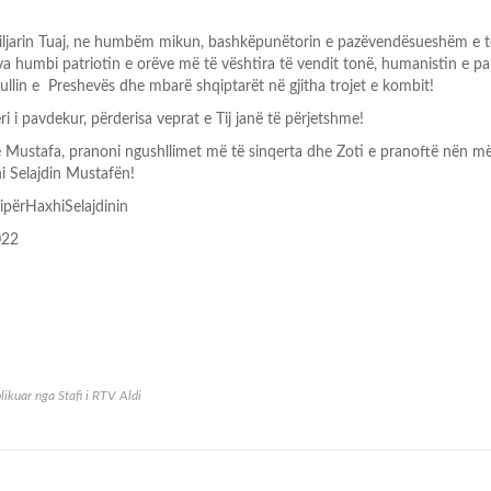
iljarin Tuaj, ne humbëm mikun, bashkëpunëtorin e pazëvendësueshëm e t
a humbi patriotin e orëve më të vështira të vendit tonë, humanistin e p
llin e Preshevës dhe mbarë shqiptarët në gjitha trojet e kombit!
i i pavdekur, përderisa veprat e Tij janë të përjetshme!
e Mustafa, pranoni ngushllimet më të sinqerta dhe Zoti e pranoftë nën m
hi Selajdin Mustafën!
ipërHaxhiSelajdinin
022
likuar nga
Stafi i RTV Aldi