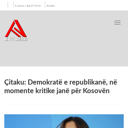
E premte / Aug-07 05:46
Kontakt
Toggl
navig
Çitaku: Demokratë e republikanë, në
momente kritike janë për Kosovën