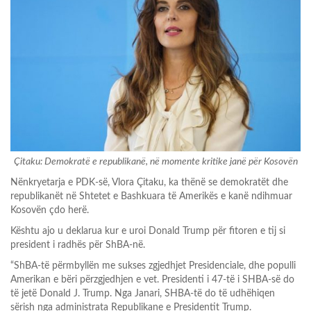
Çitaku: Demokratë e republikanë, në momente kritike janë për Kosovën
Nënkryetarja e PDK-së, Vlora Çitaku, ka thënë se demokratët dhe
republikanët në Shtetet e Bashkuara të Amerikës e kanë ndihmuar
Kosovën çdo herë.
Kështu ajo u deklarua kur e uroi Donald Trump për fitoren e tij si
president i radhës për ShBA-në.
“ShBA-të përmbyllën me sukses zgjedhjet Presidenciale, dhe populli
Amerikan e bëri përzgjedhjen e vet. Presidenti i 47-të i SHBA-së do
të jetë Donald J. Trump. Nga Janari, SHBA-të do të udhëhiqen
sërish nga administrata Republikane e Presidentit Trump.