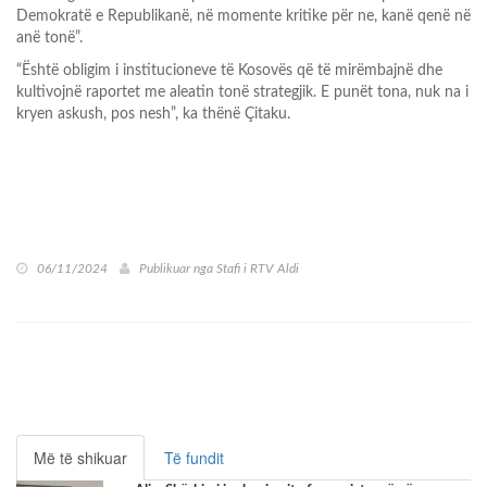
Demokratë e Republikanë, në momente kritike për ne, kanë qenë në
anë tonë”.
“Është obligim i institucioneve të Kosovës që të mirëmbajnë dhe
kultivojnë raportet me aleatin tonë strategjik. E punët tona, nuk na i
kryen askush, pos nesh”, ka thënë Çitaku.
06/11/2024
Publikuar nga
Stafi i RTV Aldi
Më të shikuar
Të fundit