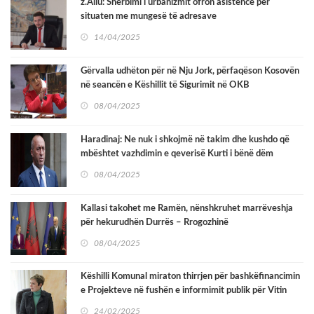
z.Aliu: Shërbimi i urbanizmit ofron asistencë për
situaten me mungesë të adresave
14/04/2025
Gërvalla udhëton për në Nju Jork, përfaqëson Kosovën
në seancën e Këshillit të Sigurimit në OKB
08/04/2025
Haradinaj: Ne nuk i shkojmë në takim dhe kushdo që
mbështet vazhdimin e qeverisë Kurti i bënë dëm
Kosovës
08/04/2025
Kallasi takohet me Ramën, nënshkruhet marrëveshja
për hekurudhën Durrës – Rrogozhinë
08/04/2025
Këshilli Komunal miraton thirrjen për bashkëfinancimin
e Projekteve në fushën e informimit publik për Vitin
2025
24/02/2025