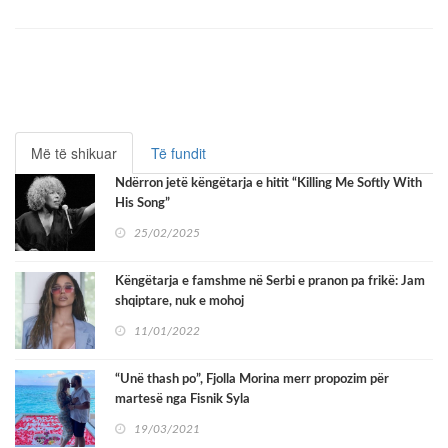
Më të shikuar
Të fundit
Ndërron jetë këngëtarja e hitit “Killing Me Softly With
His Song”
25/02/2025
Këngëtarja e famshme në Serbi e pranon pa frikë: Jam
shqiptare, nuk e mohoj
11/01/2022
“Unë thash po”, Fjolla Morina merr propozim për
martesë nga Fisnik Syla
19/03/2021