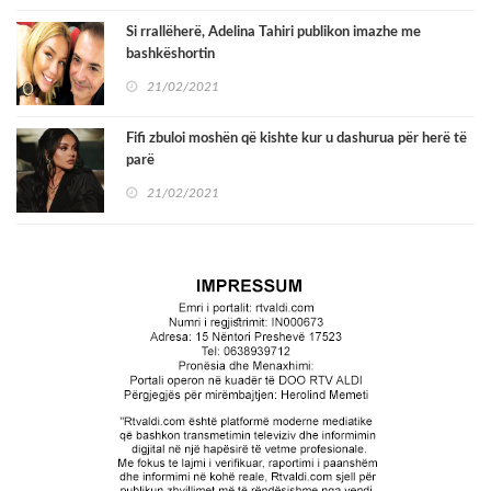
Si rrallëherë, Adelina Tahiri publikon imazhe me
bashkëshortin
21/02/2021
Fifi zbuloi moshën që kishte kur u dashurua për herë të
parë
21/02/2021