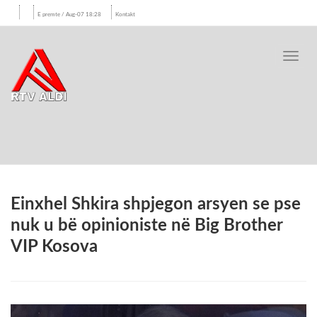
E premte / Aug-07 18:28
Kontakt
Toggl
navig
Einxhel Shkira shpjegon arsyen se pse
nuk u bë opinioniste në Big Brother
VIP Kosova