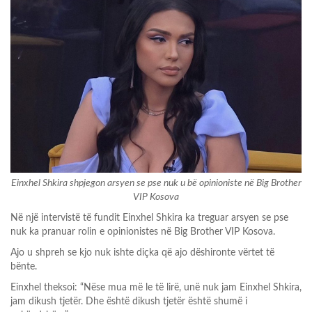
Einxhel Shkira shpjegon arsyen se pse nuk u bë opinioniste në Big Brother
VIP Kosova
Në një intervistë të fundit Einxhel Shkira ka treguar arsyen se pse
nuk ka pranuar rolin e opinionistes në Big Brother VIP Kosova.
Ajo u shpreh se kjo nuk ishte diçka që ajo dëshironte vërtet të
bënte.
Einxhel theksoi: “Nëse mua më le të lirë, unë nuk jam Einxhel Shkira,
jam dikush tjetër. Dhe është dikush tjetër është shumë i