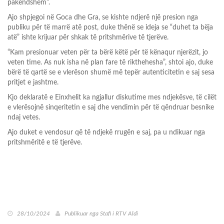
pakëndshëm”.
Ajo shpjegoi në Goca dhe Gra, se kishte ndjerë një presion nga
publiku për të marrë atë post, duke thënë se ideja se “duhet ta bëja
atë” ishte krijuar për shkak të pritshmërive të tjerëve.
“Kam presionuar veten për ta bërë këtë për të kënaqur njerëzit, jo
veten time. As nuk isha në plan fare të rikthehesha”, shtoi ajo, duke
bërë të qartë se e vlerëson shumë më tepër autenticitetin e saj sesa
pritjet e jashtme.
Kjo deklaratë e Einxhelit ka ngjallur diskutime mes ndjekësve, të cilët
e vlerësojnë sinqeritetin e saj dhe vendimin për të qëndruar besnike
ndaj vetes.
Ajo duket e vendosur që të ndjekë rrugën e saj, pa u ndikuar nga
pritshmëritë e të tjerëve.
28/10/2024
Publikuar nga
Stafi i RTV Aldi