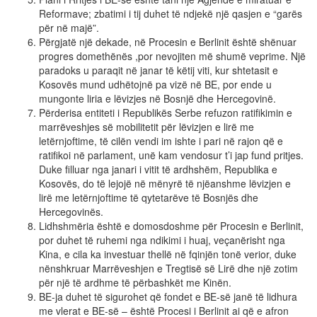
Reformave; zbatimi i tij duhet të ndjekë një qasjen e “garës
për në majë”.
Përgjatë një dekade, në Procesin e Berlinit është shënuar
progres domethënës ,por nevojiten më shumë veprime. Një
paradoks u paraqit në janar të këtij viti, kur shtetasit e
Kosovës mund udhëtojnë pa vizë në BE, por ende u
mungonte liria e lëvizjes në Bosnjë dhe Hercegovinë.
Përderisa entiteti i Republikës Serbe refuzon ratifikimin e
marrëveshjes së mobilitetit për lëvizjen e lirë me
letërnjoftime, të cilën vendi im ishte i pari në rajon që e
ratifikoi në parlament, unë kam vendosur t’i jap fund pritjes.
Duke filluar nga janari i vitit të ardhshëm, Republika e
Kosovës, do të lejojë në mënyrë të njëanshme lëvizjen e
lirë me letërnjoftime të qytetarëve të Bosnjës dhe
Hercegovinës.
Lidhshmëria është e domosdoshme për Procesin e Berlinit,
por duhet të ruhemi nga ndikimi i huaj, veçanërisht nga
Kina, e cila ka investuar thellë në fqinjën tonë verior, duke
nënshkruar Marrëveshjen e Tregtisë së Lirë dhe një zotim
për një të ardhme të përbashkët me Kinën.
BE-ja duhet të sigurohet që fondet e BE-së janë të lidhura
me vlerat e BE-së – është Procesi i Berlinit ai që e afron