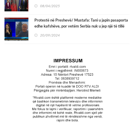
08/04/2025
Protestë në Preshevë/ Mustafa: Tani u japin pasaporta
edhe kafshëve, por vetëm Serbia nuk u jep një të tillë
shqiptarëve
20/09/2024