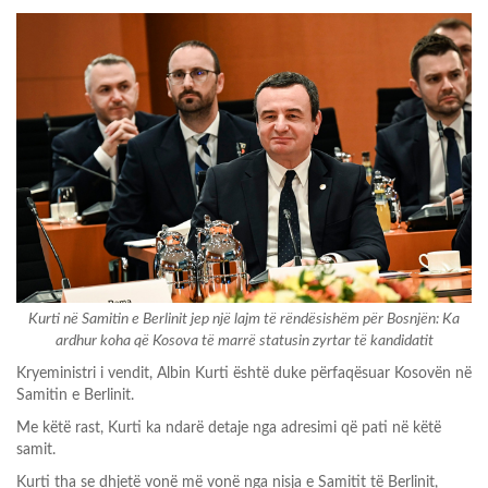
Kurti në Samitin e Berlinit jep një lajm të rëndësishëm për Bosnjën: Ka
ardhur koha që Kosova të marrë statusin zyrtar të kandidatit
Kryeministri i vendit, Albin Kurti është duke përfaqësuar Kosovën në
Samitin e Berlinit.
Me këtë rast, Kurti ka ndarë detaje nga adresimi që pati në këtë
samit.
Kurti tha se dhjetë vonë më vonë nga nisja e Samitit të Berlinit,