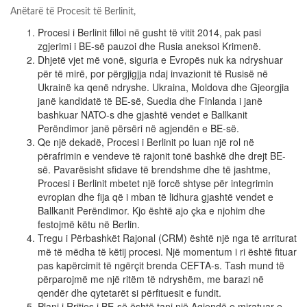
Anëtarë të Procesit të Berlinit,
Procesi i Berlinit filloi në gusht të vitit 2014, pak pasi
zgjerimi i BE-së pauzoi dhe Rusia aneksoi Krimenë.
Dhjetë vjet më vonë, siguria e Evropës nuk ka ndryshuar
për të mirë, por përgjigjja ndaj invazionit të Rusisë në
Ukrainë ka qenë ndryshe. Ukraina, Moldova dhe Gjeorgjia
janë kandidatë të BE-së, Suedia dhe Finlanda i janë
bashkuar NATO-s dhe gjashtë vendet e Ballkanit
Perëndimor janë përsëri në agjendën e BE-së.
Qe një dekadë, Procesi i Berlinit po luan një rol në
përafrimin e vendeve të rajonit tonë bashkë dhe drejt BE-
së. Pavarësisht sfidave të brendshme dhe të jashtme,
Procesi i Berlinit mbetet një forcë shtyse për integrimin
evropian dhe fija që i mban të lidhura gjashtë vendet e
Ballkanit Perëndimor. Kjo është ajo çka e njohim dhe
festojmë këtu në Berlin.
Tregu i Përbashkët Rajonal (CRM) është një nga të arriturat
më të mëdha të këtij procesi. Një momentum i ri është fituar
pas kapërcimit të ngërçit brenda CEFTA-s. Tash mund të
përparojmë me një ritëm të ndryshëm, me barazi në
qendër dhe qytetarët si përfituesit e fundit.
Plani i Rritjes i BE-së është tani një Agjendë e miratuar e