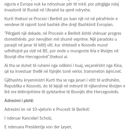
siguria e Evropa nuk ka ndryshuar për të mirë, por përgjigja ndaj
invazionit të Rusisë në Ukrainë ka qenë ndryshe.
Kurti theksoi se Procesi i Berlinit po luan një rol në përafrimin e
vendeve të rajonit tonë bashkë dhe drejt Bashkimit Evropian.
“Përgjatë një dekade, në Procesin e Berlinit është shënuar progres
domethënës ,por nevojiten më shumë veprime. Një paradoks u
paraqit në janar të këtij viti, kur shtetasit e Kosovës mund
udhëtojnë pa vizë në BE, por ende u mungonte liria e lëvizjes në
Bosnjë dhe Hercegovinë”,theksoi ai.
Ai tha se duhet të ruhemi nga ndikimi i huaj, veçanërisht nga Kina,
që ka investuar thellë në fqinjën tonë verior, transmeton lajmi.net.
Gjithashtu kryeministri Kurti tha se nga janari i vitit të ardhshëm,
Republika e Kosovës, do të lejojë në mënyrë të njëanshme lëvizjen e
lirë me letërnjoftime të qytetarëve të Bosnjës dhe Hercegovinës.
Adresimi i plotë:
Adresimi im në 10-vjetorin e Procesit të Berlinit:
I nderuar Kancelari Scholz,
E nderuara Presidentja von der Leyen,