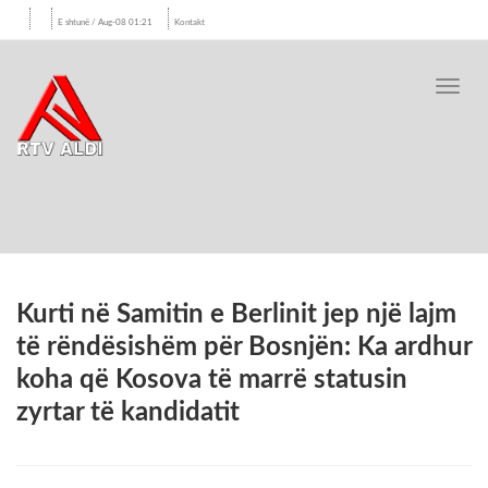
E shtunë / Aug-08 01:21
Kontakt
Toggl
navig
Kurti në Samitin e Berlinit jep një lajm
të rëndësishëm për Bosnjën: Ka ardhur
koha që Kosova të marrë statusin
zyrtar të kandidatit