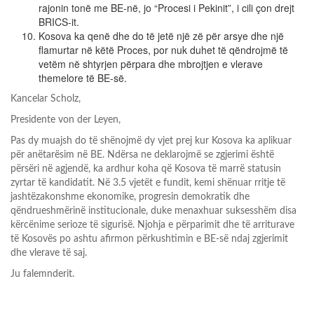
rajonin tonë me BE-në, jo “Procesi i Pekinit”, i cili çon drejt
BRICS-it.
Kosova ka qenë dhe do të jetë një zë për arsye dhe një
flamurtar në këtë Proces, por nuk duhet të qëndrojmë të
vetëm në shtyrjen përpara dhe mbrojtjen e vlerave
themelore të BE-së.
Kancelar Scholz,
Presidente von der Leyen,
Pas dy muajsh do të shënojmë dy vjet prej kur Kosova ka aplikuar
për anëtarësim në BE. Ndërsa ne deklarojmë se zgjerimi është
përsëri në agjendë, ka ardhur koha që Kosova të marrë statusin
zyrtar të kandidatit. Në 3.5 vjetët e fundit, kemi shënuar rritje të
jashtëzakonshme ekonomike, progresin demokratik dhe
qëndrueshmërinë institucionale, duke menaxhuar suksesshëm disa
kërcënime serioze të sigurisë. Njohja e përparimit dhe të arriturave
të Kosovës po ashtu afirmon përkushtimin e BE-së ndaj zgjerimit
dhe vlerave të saj.
Ju falemnderit.