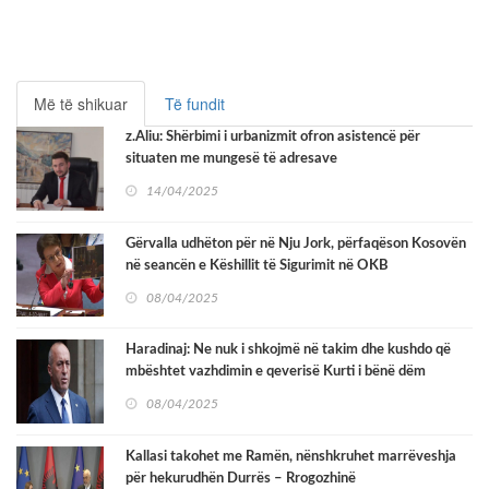
Më të shikuar
Të fundit
z.Aliu: Shërbimi i urbanizmit ofron asistencë për
situaten me mungesë të adresave
14/04/2025
Gërvalla udhëton për në Nju Jork, përfaqëson Kosovën
në seancën e Këshillit të Sigurimit në OKB
08/04/2025
Haradinaj: Ne nuk i shkojmë në takim dhe kushdo që
mbështet vazhdimin e qeverisë Kurti i bënë dëm
Kosovës
08/04/2025
Kallasi takohet me Ramën, nënshkruhet marrëveshja
për hekurudhën Durrës – Rrogozhinë