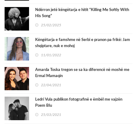
Ndërron jetë këngëtarja e hitit “Killing Me Softly With
His Song”
25/02/2025
Këngëtarja e famshme në Serbi e pranon pa frikë: Jam
shqiptare, nuk e mohoj
11/01/2022
Amarda Toska tregon se sa ka diferencë në moshë me
Ermal Mamaqin
22/04/2021
Ledri Vula publikon fotografinë e ëmbël me vajzën
Poem Blu
25/03/2021