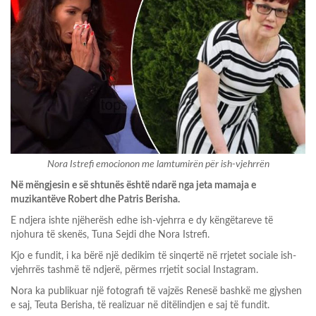
Nora Istrefi emocionon me lamtumirën për ish-vjehrrën
Në mëngjesin e së shtunës është ndarë nga jeta mamaja e
muzikantëve Robert dhe Patris Berisha.
E ndjera ishte njëherësh edhe ish-vjehrra e dy këngëtareve të
njohura të skenës, Tuna Sejdi dhe Nora Istrefi.
Kjo e fundit, i ka bërë një dedikim të sinqertë në rrjetet sociale ish-
vjehrrës tashmë të ndjerë, përmes rrjetit social Instagram.
Nora ka publikuar një fotografi të vajzës Renesë bashkë me gjyshen
e saj, Teuta Berisha, të realizuar në ditëlindjen e saj të fundit.