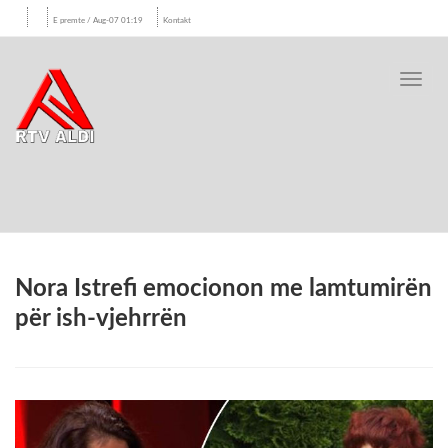
E premte / Aug-07 01:19
Kontakt
Toggl
navig
Nora Istrefi emocionon me lamtumirën
për ish-vjehrrën