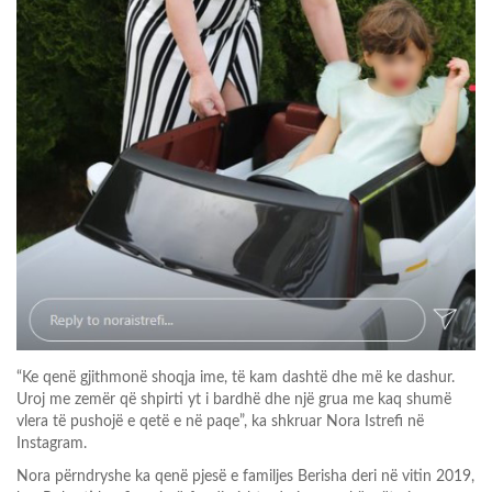
“Ke qenë gjithmonë shoqja ime, të kam dashtë dhe më ke dashur.
Uroj me zemër që shpirti yt i bardhë dhe një grua me kaq shumë
vlera të pushojë e qetë e në paqe”, ka shkruar Nora Istrefi në
Instagram.
Nora përndryshe ka qenë pjesë e familjes Berisha deri në vitin 2019,