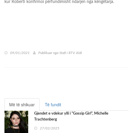
kur Roberti konfirmoi përfundimisht ndarjen nga këngëtarja.
09/01/2021
Publikuar nga
Stafi i RTV Aldi
Më të shikuar
Të fundit
Gjendet e vdekur ylli i ”Gossip Girl”, Michelle
Trachtenberg
27/02/2025