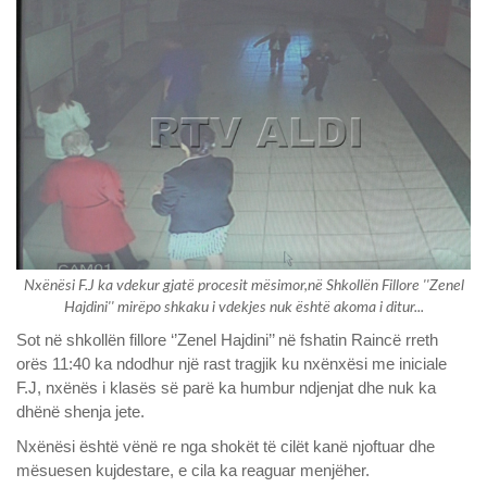
Nxënësi F.J ka vdekur gjatë procesit mësimor,në Shkollën Fillore ''Zenel
Hajdini'' mirëpo shkaku i vdekjes nuk është akoma i ditur...
Sot në shkollën fillore ‘’Zenel Hajdini’’ në fshatin Raincë rreth
orës 11:40 ka ndodhur një rast tragjik ku nxënxësi me iniciale
F.J, nxënës i klasës së parë ka humbur ndjenjat dhe nuk ka
dhënë shenja jete.
Nxënësi është vënë re nga shokët të cilët kanë njoftuar dhe
mësuesen kujdestare, e cila ka reaguar menjëher.