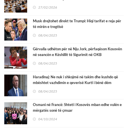
të reja zhvillimi
27/02/2026
Musk drejtohet direkt te Trumpi: Hiqi tarifat e reja për
të mirën e tregtisë
08/04/2025
Gërvalla udhëton për në Nju Jork, përfaqëson Kosovën
në seancën e Këshillit të Sigurimit në OKB
08/04/2025
Haradinaj: Ne nuk i shkojmë në takim dhe kushdo që
mbështet vazhdimin e qeverisë Kurti i bënë dëm
Kosovës
08/04/2025
Osmani në Francë: Shteti i Kosovës mban edhe vulën e
mërgatës sonë të çmuar
04/10/2024