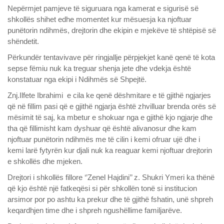
Nepërmjet pamjeve të siguruara nga kamerat e sigurisë së
shkollës shihet edhe momentet kur mësuesja ka njoftuar
punëtorin ndihmës, drejtorin dhe ekipin e mjekëve të shtëpisë së
shëndetit.
Përkundër tentavivave për ringjallje përpjekjet kanë qenë të kota
sepse fëmiu nuk ka treguar shenja jete dhe vdekja është
konstatuar nga ekipi i Ndihmës së Shpejtë.
Znj.Ilfete Ibrahimi
e cila ke qenë dëshmitare e të gjithë ngjarjes
që në fillim pasi që e gjithë ngjarja është zhvilluar brenda orës së
mësimit të saj, ka mbetur e shokuar nga e gjithë kjo ngjarje dhe
tha që fillimisht kam dyshuar që është alivanosur dhe kam
njoftuar punëtorin ndihmës me të cilin i kemi ofruar ujë dhe i
kemi larë fytyrën kur djali nuk ka reaguar kemi njoftuar drejtorin
e shkollës dhe mjeken.
Drejtori i shkollës fillore ‘’Zenel Hajdini’’ z. Shukri Ymeri ka thënë
që kjo është një fatkeqësi si për shkollën tonë si institucion
arsimor por po ashtu ka prekur dhe të gjithë fshatin, unë shpreh
keqardhjen time dhe i shpreh ngushëllime familjarëve.