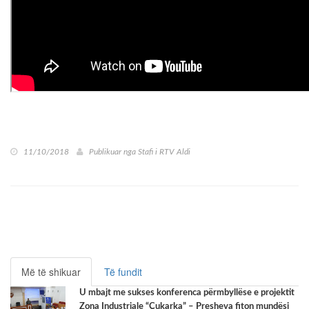
11/10/2018
Publikuar nga
Stafi i RTV Aldi
Më të shikuar
Të fundit
U mbajt me sukses konferenca përmbyllëse e projektit
Zona Industriale “Çukarka” – Presheva fiton mundësi