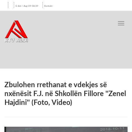
E diel / Aug-09 08:39
Kontakt
Toggl
navig
Zbulohen rrethanat e vdekjes së
nxënësit F.J. në Shkollën Fillore ''Zenel
Hajdini'' (Foto, Video)