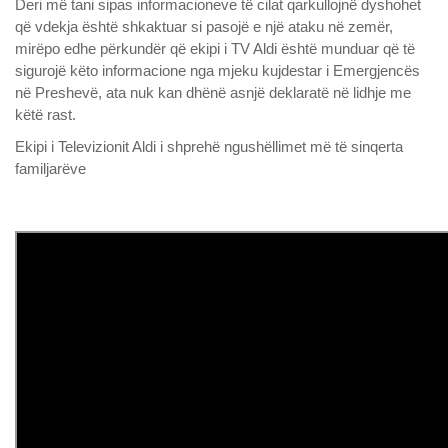
Deri më tani sipas informacioneve të cilat qarkullojnë dyshohet
që vdekja është shkaktuar si pasojë e një ataku në zemër,
mirëpo edhe përkundër që ekipi i TV Aldi është munduar që të
sigurojë këto informacione nga mjeku kujdestar i Emergjencës
në Preshevë, ata nuk kan dhënë asnjë deklaratë në lidhje me
këtë rast.
Ekipi i Televizionit Aldi i shprehë ngushëllimet më të sinqerta
familjarëve