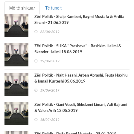
Më të shikuar
Të fundit
Zëri Politik - Shaip Kamberi, Ragmi Mustafa & Ardita
Sinani - 21.06.2019
22/06/2019
Zëri Politik - SHKA ''Presheva'' - Bashkim Halimi &
Skender Halimi 18.06.2019
19/06/2019
Zëri Politik - Nait Hasani, Arban Abrashi, Teuta Haxhiu
& Ismajl Kurteshi 05.06.2019
19/06/2019
Zëri Politik - Gani Veseli, Shkelzeni Limani, Adi Bajrami
& Valon Arifi 12.05.2019
16/05/2019