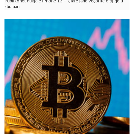
Publikohet dukja e iPhone 13 – Çfarë janë veçoritë e tij që u
zbuluan