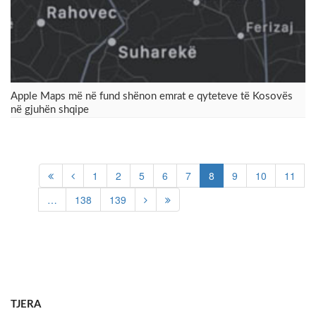
Apple Maps më në fund shënon emrat e qyteteve të Kosovës
në gjuhën shqipe
1
2
5
6
7
8
9
10
11
…
138
139
TJERA