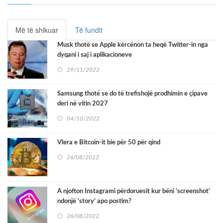
Më të shikuar
Të fundit
Musk thotë se Apple kërcënon ta heqë Twitter-in nga
dyqani i saj i aplikacioneve
29/11/2022
Samsung thotë se do të trefishojë prodhimin e çipave
deri në vitin 2027
04/10/2022
Vlera e Bitcoin-it bie për 50 për qind
26/08/2022
A njofton Instagrami përdoruesit kur bëni ‘screenshot’
ndonjë ‘story’ apo postim?
26/08/2022