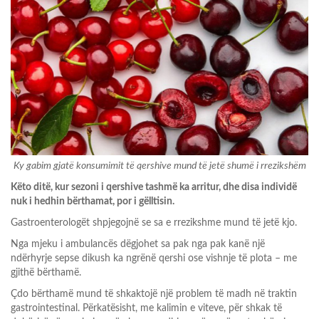
Ky gabim gjatë konsumimit të qershive mund të jetë shumë i rrezikshëm
Këto ditë, kur sezoni i qershive tashmë ka arritur, dhe disa individë
nuk i hedhin bërthamat, por i gëlltisin.
Gastroenterologët shpjegojnë se sa e rrezikshme mund të jetë kjo.
Nga mjeku i ambulancës dëgjohet sa pak nga pak kanë një
ndërhyrje sepse dikush ka ngrënë qershi ose vishnje të plota – me
gjithë bërthamë.
Çdo bërthamë mund të shkaktojë një problem të madh në traktin
gastrointestinal. Përkatësisht, me kalimin e viteve, për shkak të