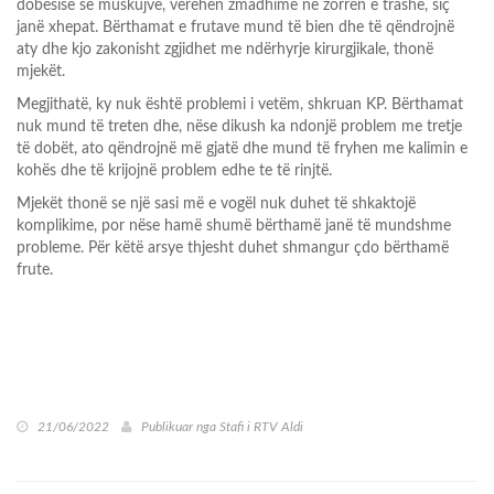
dobësisë së muskujve, vërehen zmadhime në zorrën e trashë, siç
janë xhepat. Bërthamat e frutave mund të bien dhe të qëndrojnë
aty dhe kjo zakonisht zgjidhet me ndërhyrje kirurgjikale, thonë
mjekët.
Megjithatë, ky nuk është problemi i vetëm, shkruan KP. Bërthamat
nuk mund të treten dhe, nëse dikush ka ndonjë problem me tretje
të dobët, ato qëndrojnë më gjatë dhe mund të fryhen me kalimin e
kohës dhe të krijojnë problem edhe te të rinjtë.
Mjekët thonë se një sasi më e vogël nuk duhet të shkaktojë
komplikime, por nëse hamë shumë bërthamë janë të mundshme
probleme. Për këtë arsye thjesht duhet shmangur çdo bërthamë
frute.
21/06/2022
Publikuar nga
Stafi i RTV Aldi