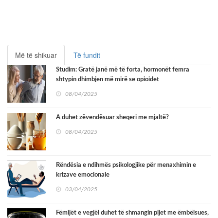
Më të shikuar
Të fundit
Studim: Gratë janë më të forta, hormonët femra
shtypin dhimbjen më mirë se opioidet
08/04/2025
A duhet zëvendësuar sheqeri me mjaltë?
08/04/2025
Rëndësia e ndihmës psikologjike për menaxhimin e
krizave emocionale
03/04/2025
Fëmijët e vegjël duhet të shmangin pijet me ëmbëlsues,