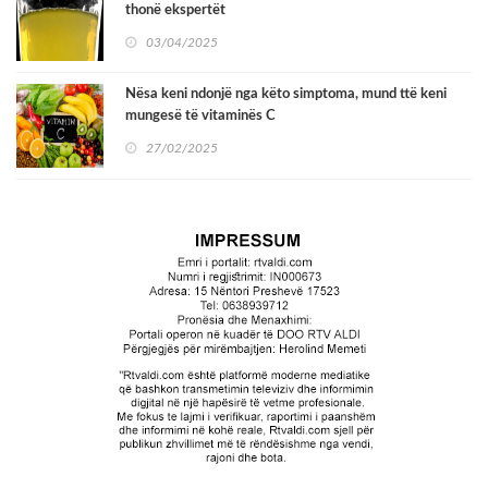
thonë ekspertët
03/04/2025
Nësa keni ndonjë nga këto simptoma, mund ttë keni
mungesë të vitaminës C
27/02/2025