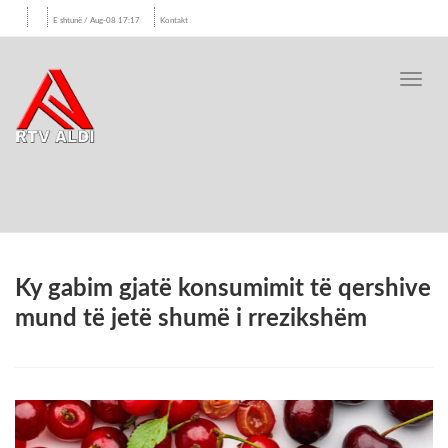
E shtunë / Aug-08 17:17
Kontakt
Toggl
navig
Ky gabim gjatë konsumimit të qershive
mund të jetë shumë i rrezikshëm