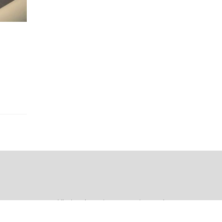
Rtv Aldi
Lajmet
Raporto
Kontakto