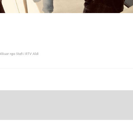
likuar nga
Stafi i RTV Aldi