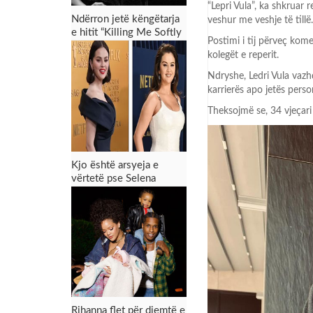
“Lepri Vula”, ka shkruar
Ndërron jetë këngëtarja
veshur me veshje të tillë.
e hitit “Killing Me Softly
Postimi i tij përveç ko
With His Song”
kolegët e reperit.
Ndryshe, Ledri Vula vazhd
karrierës apo jetës pers
Theksojmë se, 34 vjeçari
Kjo është arsyeja e
vërtetë pse Selena
Gomez ka humbur peshë
Rihanna flet për djemtë e