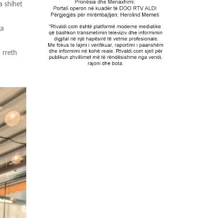
a shihet
ga
 rreth