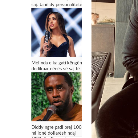
saj: Janë dy personalitete
krejt të kundërta
Melinda e ka gati këngën
dedikuar nënës së saj të
ndjerë
Diddy ngre padi prej 100
milionë dollarësh ndaj