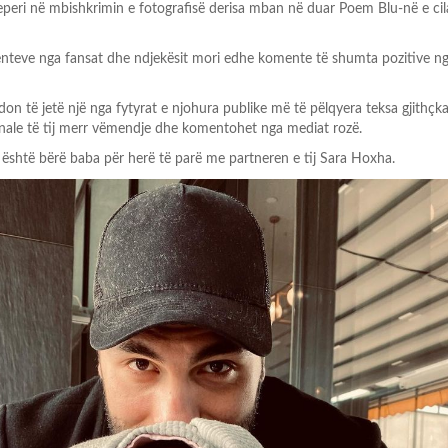
 reperi në mbishkrimin e fotografisë derisa mban në duar Poem Blu-në e cil
menteve nga fansat dhe ndjekësit mori edhe komente të shumta pozitive n
on të jetë një nga fytyrat e njohura publike më të pëlqyera teksa gjithçka
onale të tij merr vëmendje dhe komentohet nga mediat rozë.
 është bërë baba për herë të parë me partneren e tij Sara Hoxha.