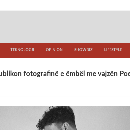
TEKNOLOGJI
OPINION
SHOWBIZ
LIFESTYLE
publikon fotografinë e ëmbël me vajzën P