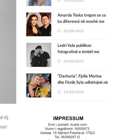
11/01/2022
Amarda Toska tregon se sa
ka diferencë në moshë me
Ermal Mamaqin
22/04/2021
Ledri Vula publikon
fotografinë e ëmbël me
vajzën Poem Blu
25/03/2021
“Dashuria”, Fjolla Morina
dhe Fisnik Syla udhëtojnë në
Dubai
13/03/2021
 tij.
mori