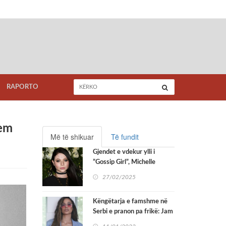
RAPORTO
oem
Më të shikuar
Të fundit
Gjendet e vdekur ylli i
”Gossip Girl”, Michelle
Trachtenberg
27/02/2025
Këngëtarja e famshme në
Serbi e pranon pa frikë: Jam
shqiptare, nuk e mohoj