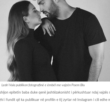
Ledri Vula publikon fotografinë e ëmbël me vajzën Poem Blu
hijon epitetin baba duke qenë jashtëzakonisht i përkushtuar ndaj vajzës së
i i fundit që ka publikuar në profilin e tij zyrtar në Instagram i cili edhe 