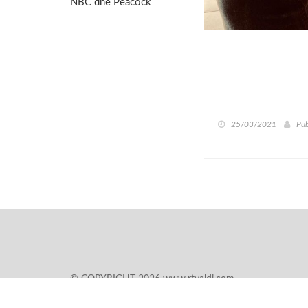
NBC dhe Peacock
25/03/2021
Pub
© COPYRIGHT 2026 www.rtvaldi.com