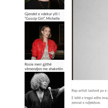
Gjendet e vdekur ylli i
”Gossip Girl”, Michelle
Trachtenberg
Rosie merr gjithë
vëmendjen me xhaketën
e kuqe në festën e
Burberry
Rep-artisti tashmë po e s
E këtë e tregoi edhe imazh
zemrat e ndjekësve.