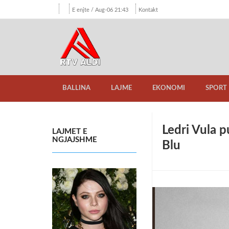
E enjte / Aug-06 21:43
Kontakt
BALLINA
LAJME
EKONOMI
SPORT
Ledri Vula 
LAJMET E
NGJAJSHME
Blu